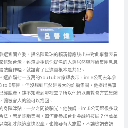
參選宜蘭立委，提名陳歐珀的賴清德應該出來對此事發表看
家信賴台灣，難道要相信你提名的人選居然與詐騙集團息息
續裝聾作啞，就證實了民進黨根本是共犯。
詐騙七十五萬的YouTuber家輝表示，im.B公司去年參
 to B集團，但沒想到居然是最大的詐騙集團，他提出民事
已經脫產，錢不知流到哪裡去？所以他們以自救會方式集體
，讓被害人的錢可以找回。
身障津貼，一夕之間被騙光。他強調，im.B公司跟很多政
合法，若是詐騙集團，如何能參加台北金融科技展？但萬萬
以嫌犯才能這麼快脫產，也懷疑有人施壓，不讓檢調去調