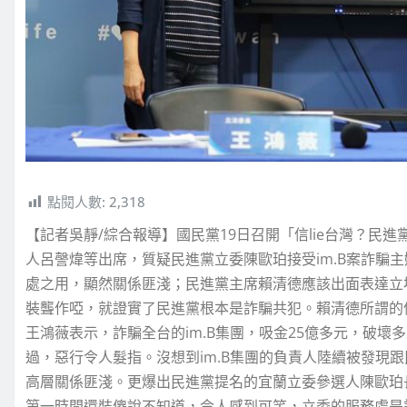
點閱人數:
2,318
【記者吳靜/綜合報導】國民黨19日召開「信lie台灣？
人呂謦煒等出席，質疑民進黨立委陳歐珀接受im.B案詐騙
處之用，顯然關係匪淺；民進黨主席賴清德應該出面表達立
裝聾作啞，就證實了民進黨根本是詐騙共犯。賴清德所謂的信
王鴻薇表示，詐騙全台的im.B集團，吸金25億多元，破
過，惡行令人髮指。沒想到im.B集團的負責人陸續被發現
高層關係匪淺。更爆出民進黨提名的宜蘭立委參選人陳歐珀長
第一時間還裝傻說不知道，令人感到可笑，立委的服務處是