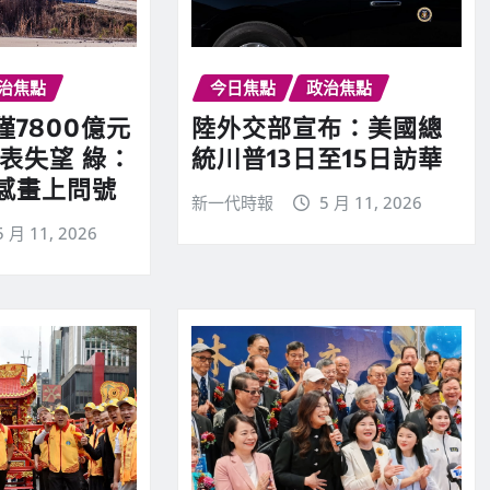
治焦點
今日焦點
政治焦點
7800億元
陸外交部宣布：美國總
表失望 綠：
統川普13日至15日訪華
感畫上問號
新一代時報
5 月 11, 2026
5 月 11, 2026