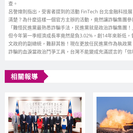
查。
呂謦煒則指出，受害者提到的活動 FinTech 台北金融
清楚？為什麼這樣一個官方主辦的活動，竟然讓詐騙集團參
「難怪民進黨最熟悉詐騙手法，民進黨就是政治詐騙集團！
但今年第一季經濟成長率竟然是負3.02%，創14年來新低
文政府的副總統，難辭其咎！現在更放任民進黨作為執政黨
詐騙的血淚當政治鬥爭工具，台灣不能變成充滿謊言的「信l
相關報導