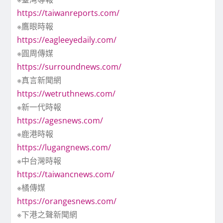
https://taiwanreports.com/
※鷹眼時報
https://eagleeyedaily.com/
※圓周傳媒
https://surroundnews.com/
※真言新聞網
https://wetruthnews.com/
※新一代時報
https://agesnews.com/
※鹿港時報
https://lugangnews.com/
※中台灣時報
https://taiwancnews.com/
※橘傳媒
https://orangesnews.com/
※下港之聲新聞網