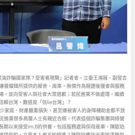
民進黨淪詐騙國家隊？受害者現聲」記者會，立委王鴻薇、副發言
主嫌曾耀鋒所提供的屋舍、座車，無償作為競選後援會與服務
場，並向受害人與社會大眾道歉；若民進黨不做處理，繼續
賴台灣，難道是「信lie台灣」？
壞多少家庭、財產嚴重損失，甚至連被害人的身障補助金都不放
跟民進黨很多高層人士有親近合照，代表這個詐騙集團與綠營
期以來接受im.B的供養，包括服務處與保母座車，陳歐珀
誰提供的，立委本人會不知道嗎？陳歐珀應該出面說清楚與