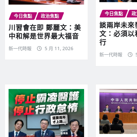
今日焦點
政
今日焦點
政治焦點
談兩岸未來
川習會在即 鄭麗文：美
文：必須以
中和解是世界最大福音
行
新一代時報
5 月 11, 2026
新一代時報