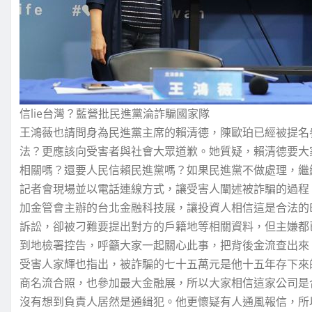
信lie台灣？藍營批民進黨淪詐騙國家隊
王鴻薇也請問身為民進黨主席的賴清德，陳歐珀已經被提名
法？更應該向受害者與社會大眾道歉。她質疑，賴清德要大
相關嗎？還要人民信賴民進黨嗎？如果民進黨不做處理，繼
記者會現場並以電話連線方式，讓受害人闡述被詐騙的過程。遭
加金管會主辦的台北金融科技展，讓投資人相信這是合法的B
訴訟，卻被刁難要提出對方的戶籍地等相關資料，但主嫌都
到地檢署控告，呼籲大家一起關心此事，把背後金流查出來
受害人家輝也指出，被詐騙的七十五萬元是他十五年存下來的
商名流合照，也參加最大金融展，所以大家相信這家公司是
沒有想到負責人居然是通緝犯。他更懷疑有人通風報信，所