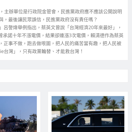
科技展，主辦單位是行政院金管會，民進黨政府應不應該公開說明
與，最後讓民眾誤信，民進黨政府沒有責任嗎？
」呂謦煒舉例指出，蔡英文曾說「台灣經濟20年來最好」，
，曾承諾十年不漲電價，結果卻連漲3次電價，賴清德作為蔡英
，正事不做，跑去做哏圖，把人民的痛苦當有趣，把人民被
ie台灣」，只有政黨輪替、才能救台灣！