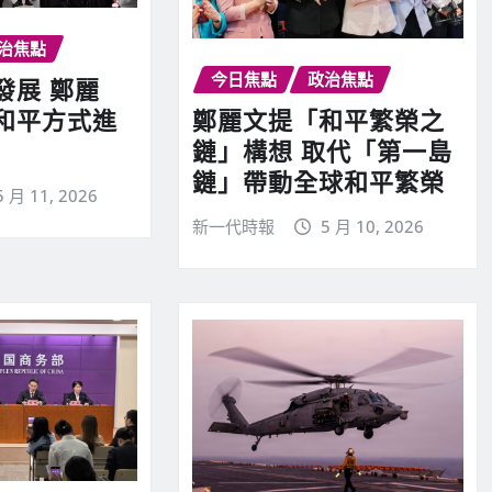
治焦點
今日焦點
政治焦點
發展 鄭麗
鄭麗文提「和平繁榮之
和平方式進
鏈」構想 取代「第一島
鏈」帶動全球和平繁榮
5 月 11, 2026
新一代時報
5 月 10, 2026