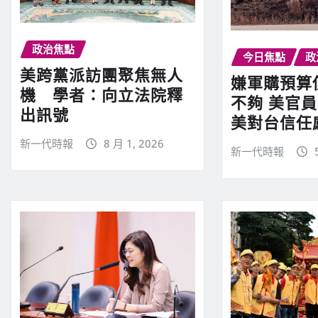
政治焦點
今日焦點
政
美跨黨派訪團聚焦無人
嫌軍購預算僅
機 學者：向立法院釋
不夠 美官員
出訊號
美對台信任
新一代時報
8 月 1, 2026
新一代時報