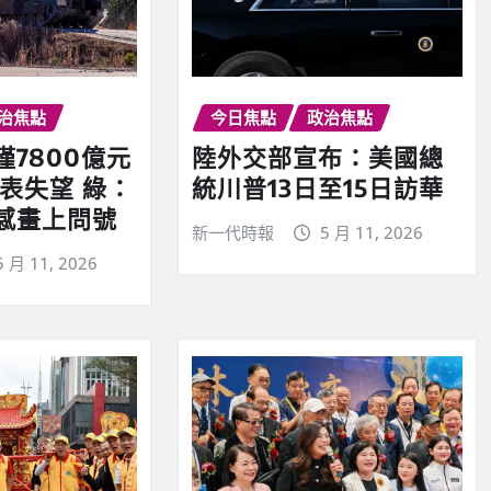
治焦點
今日焦點
政治焦點
7800億元
陸外交部宣布：美國總
表失望 綠：
統川普13日至15日訪華
感畫上問號
新一代時報
5 月 11, 2026
5 月 11, 2026