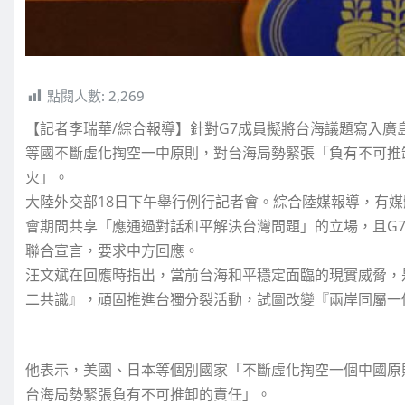
點閱人數:
2,269
【記者李瑞華/綜合報導】針對G7成員擬將台海議題寫入廣
等國不斷虛化掏空一中原則，對台海局勢緊張「負有不可推
火」。
大陸外交部18日下午舉行例行記者會。綜合陸媒報導，有
會期間共享「應通過對話和平解決台灣問題」的立場，且G
聯合宣言，要求中方回應。
汪文斌在回應時指出，當前台海和平穩定面臨的現實威脅，
二共識』，頑固推進台獨分裂活動，試圖改變『兩岸同屬一
他表示，美國、日本等個別國家「不斷虛化掏空一個中國原
台海局勢緊張負有不可推卸的責任」。