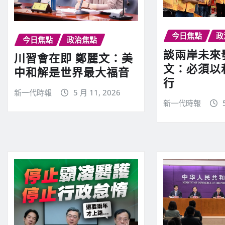
今日焦點
政
今日焦點
政治焦點
談兩岸未來
川習會在即 鄭麗文：美
文：必須以
中和解是世界最大福音
行
新一代時報
5 月 11, 2026
新一代時報