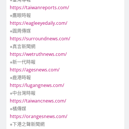
https://taiwanreports.com/
※鷹眼時報
https://eagleeyedaily.com/
※圓周傳媒
https://surroundnews.com/
※真言新聞網
https://wetruthnews.com/
※新一代時報
https://agesnews.com/
※鹿港時報
https://lugangnews.com/
※中台灣時報
https://taiwancnews.com/
※橘傳媒
https://orangesnews.com/
※下港之聲新聞網