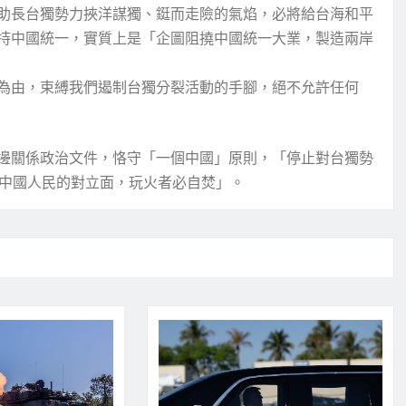
助長台獨勢力挾洋謀獨、鋌而走險的氣焰，必將給台海和平
持中國統一，實質上是「企圖阻撓中國統一大業，製造兩岸
為由，束縛我們遏制台獨分裂活動的手腳，絕不允許任何
邊關係政治文件，恪守「一個中國」原則，「停止對台獨勢
多中國人民的對立面，玩火者必自焚」。