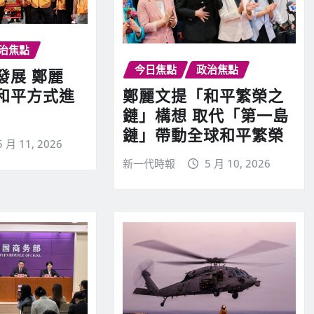
治焦點
今日焦點
政治焦點
發展 鄭麗
鄭麗文提「和平繁榮之
和平方式進
鏈」構想 取代「第一島
鏈」帶動全球和平繁榮
5 月 11, 2026
新一代時報
5 月 10, 2026