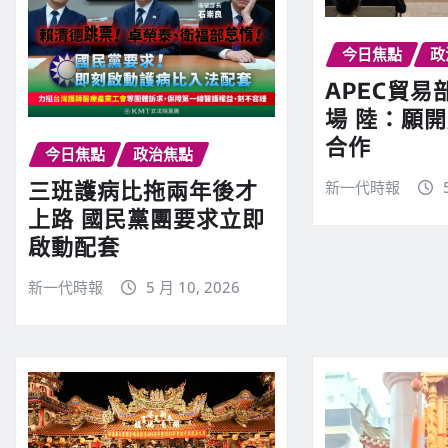
今日焦點
政
APEC貿
場 陸：願
合作
今日焦點
政治焦點
三班護病比拖兩年後才
新一代時報
上路 國民黨團要求立即
啟動配套
新一代時報
5 月 10, 2026