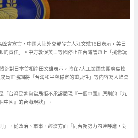
島峰會宣言，中國大陸外交部發言人汪文斌18日表示，美日
卸的責任」。中方敦促美日等國停止在台灣議題上「挑釁玩
媒體針對日本首相岸田文雄表示，將在7大工業國集團廣島峰
7成員正協調將「台海和平與穩定的重要性」等内容寫入峰會
是「台灣民進黨當局拒不承認體現『一個中國』原則的『九
個中國』的台海現狀」。
則」，從政治、軍事、經濟方面「同台獨勢力勾連呼應，對