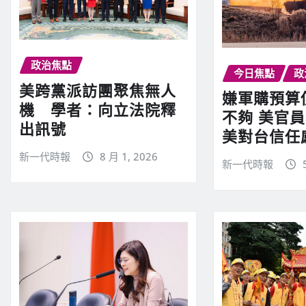
政治焦點
今日焦點
政
美跨黨派訪團聚焦無人
嫌軍購預算僅
機 學者：向立法院釋
不夠 美官員
出訊號
美對台信任
新一代時報
8 月 1, 2026
新一代時報