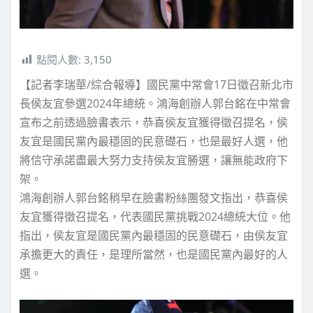
點閱人數:
3,150
【記者李瑞華/綜合報導】國民黨中常會17日徵召新北市
長侯友宜參選2024年總統。鴻海創辦人郭台銘在中常會
宣布之前透過臉書表示，恭喜侯友宜獲得徵召提名，侯
友宜是國民黨內最穩固的民意礎石，也是最好人選，他
將信守承諾盡最大努力支持侯友宜勝選，讓無能政府下
架。
鴻海創辦人郭台銘稍早在臉書粉絲團發文指出，恭喜侯
友宜獲得徵召提名，代表國民黨挑戰2024總統大位。他
指出，侯友宜是國民黨內最穩固的民意礎石，由侯友宜
承擔更大的責任，是理所當然，也是國民黨內最好的人
選。