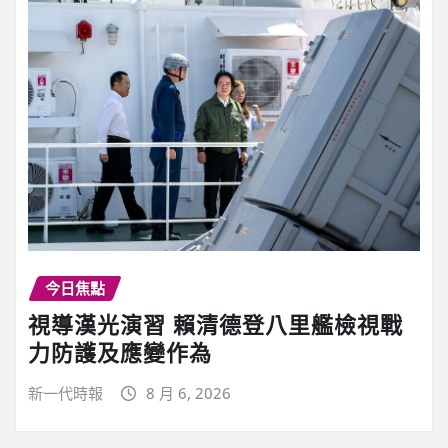
今日焦點
視導漢光演習 賴清德登八里艦檢視戰
力防護及應變作為
新一代時報
8 月 6, 2026