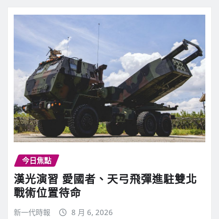
今日焦點
漢光演習 愛國者、天弓飛彈進駐雙北
戰術位置待命
新一代時報
8 月 6, 2026