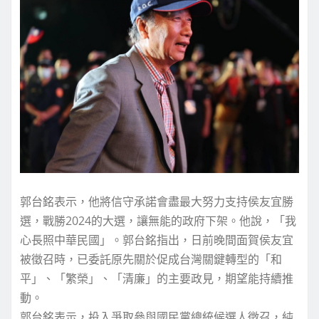
郭台銘表示，他將信守承諾會盡最大努力支持侯友宜勝
選，戰勝2024的大選，讓無能的政府下架。他說，「我
心長照中華民國」。郭台銘指出，日前晚間面賀侯友宜
被徵召時，已委託原先關於促成台灣關鍵轉型的「和
平」、「繁榮」、「清廉」的主要政見，期望能持續推
動。
郭台銘表示，投入爭取參與國民黨總統候選人徵召，純