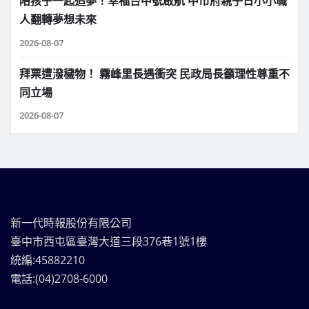
陪孩子一起追夢！幸福台中號啟航 中市府親子日小小職
人翻轉夢想未來
2026-08-07
拜票遭潑穢物！ 霧峰里長遇衝突 民政局長籲理性尊重不
同立場
2026-08-07
新一代時報股份有限公司
臺中市西屯區臺灣大道三段376巷1號1樓
統編:45882210
電話:(04)2708-6000