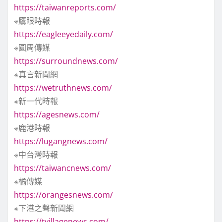
https://taiwanreports.com/
※鷹眼時報
https://eagleeyedaily.com/
※圓周傳媒
https://surroundnews.com/
※真言新聞網
https://wetruthnews.com/
※新一代時報
https://agesnews.com/
※鹿港時報
https://lugangnews.com/
※中台灣時報
https://taiwancnews.com/
※橘傳媒
https://orangesnews.com/
※下港之聲新聞網
https://tvillagenews.com/