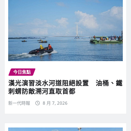
今日焦點
漢光演習淡水河道阻絕設置 油桶、鐵
刺蝟防敵溯河直取首都
新一代時報
8 月 7, 2026