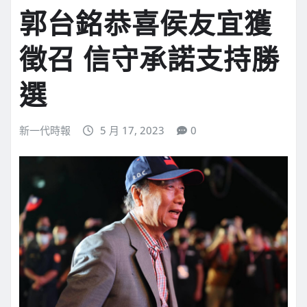
郭台銘恭喜侯友宜獲
徵召 信守承諾支持勝
選
新一代時報
5 月 17, 2023
0