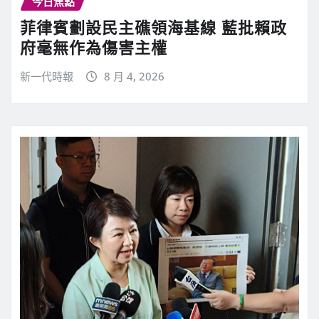
今日焦點
菲律賓劃設民主礁領海基線 藍批賴政
府毫無作為傷害主權
新一代時報
8 月 4, 2026