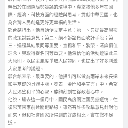
粹出於在國際局勢詭譎的環境中，冀望將他多年在國
際、經濟、科技方面的經驗與思考，貢獻中華民國，也
為台灣人民創造更好更幸福的生活。
郭台銘指出，他自始便立定主意：第一、只提最高層次
的政策討論意見；第二、絕不訴諸負面攻訐手段；第
三、過程與結果同等重要，宣揚和平、繁榮、清廉價值
理念，與取得提名同等重要。他深信他的活動遵循此三
大原則，以民主風度爭取人民認同，也提出了許多刺激
大家思考的議題。
郭台銘表示，最重要的，他提出可以做為兩岸未來長遠
和平基礎的具體主張，發表「金門和平宣言」中，希望
人民渴望和平的心聲，能夠刻劃在從政者心中。
他說，過去這一個月中，國民高度關注國民黨選情，往
復思辨國家前途關鍵路線，雖然有許多攻擊意見針對他
而來，但和社會國家所得到的好處相比，實在微不足
道。