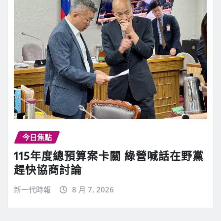
今日焦點
115年度總預算案卡關 綠營喊話在野黨
趕快協商討論
新一代時報
8 月 7, 2026