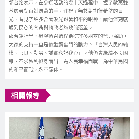
郭台銘表示，在參選活動的幾十天過程中，握了數萬雙
基層勞動百姓長繭的手，注視了無數對期待希望的目
光，看見了許多含著淚光盼著和平的眼神，讓他深刻感
觸到民心的向背與執政者施政的落差。
郭台銘指出，參與徵召過程獲得許多朋友的鼎力協助，
大家的支持一直是他繼續奮鬥的動力。「台灣人民的純
樸、善良、勤勞、誠實永記我心」。他仍會繼續不畏困
難、不求私利挺身而出，為人民幸福而戰、為中華民國
的和平而戰，永不罷休。
相關報導