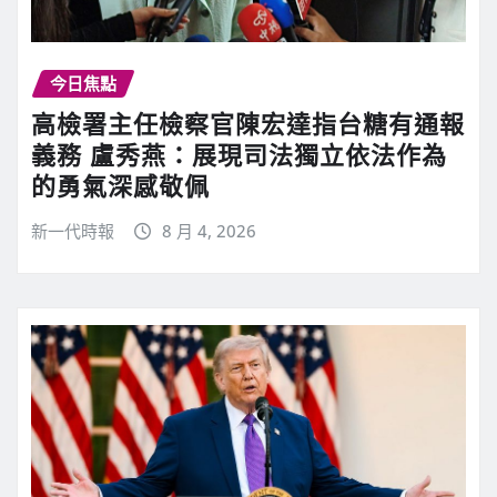
今日焦點
高檢署主任檢察官陳宏達指台糖有通報
義務 盧秀燕：展現司法獨立依法作為
的勇氣深感敬佩
新一代時報
8 月 4, 2026