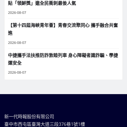
貼「領鮮獎」邀全民衝刺最後人氣
2026-08-07
【第十四屆海峽青年薈】青春交流聚同心 攜手融合共奮
進
2026-08-07
中捷攜手法扶推防詐敦睦列車 身心障礙者識詐騙、學捷
運安全
2026-08-07
新一代時報股份有限公司
臺中市西屯區臺灣大道三段376巷1號1樓