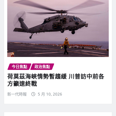
今日焦點
政治焦點
荷莫茲海峽情勢暫趨緩 川普訪中前各
方籲速終戰
新一代時報
5 月 10, 2026