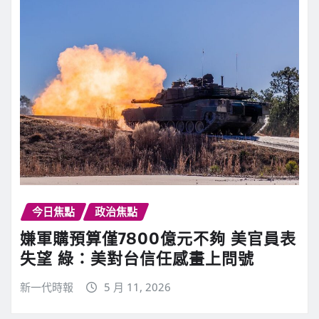
今日焦點
政治焦點
嫌軍購預算僅7800億元不夠 美官員表
失望 綠：美對台信任感畫上問號
新一代時報
5 月 11, 2026