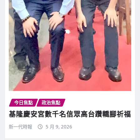
今日焦點
政治焦點
基隆慶安宮數千名信眾高台躦轎腳祈福
新一代時報
5 月 9, 2026