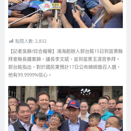
點閱人數:
2,832
【記者吳靜/綜合報導】鴻海創辦人郭台銘15日到苗栗縣
拜會縣長鍾東錦、議長李文斌，並到苗栗玉清宮參拜。
郭台銘指出，對於國民黨預計17日公布總統徵召人選，
他有99.9999%信心。