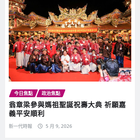
今日焦點
政治焦點
翁章梁參與媽祖聖誕祝壽大典 祈願嘉
義平安順利
新一代時報
5 月 9, 2026