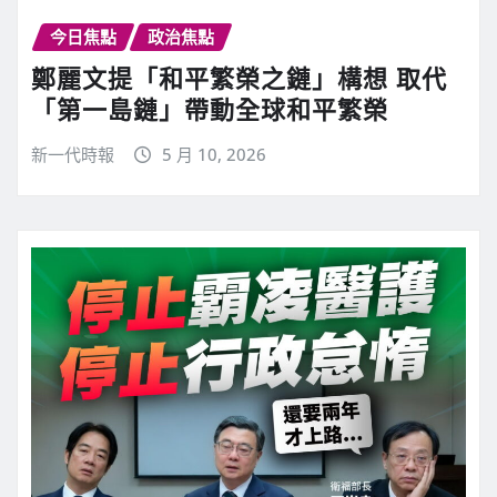
今日焦點
政治焦點
鄭麗文提「和平繁榮之鏈」構想 取代
「第一島鏈」帶動全球和平繁榮
新一代時報
5 月 10, 2026