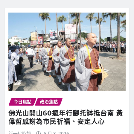
今日焦點
政治焦點
佛光山開山60週年行腳托缽抵台南 黃
偉哲感謝為市民祈福、安定人心
新一代時報
5 月 8, 2026