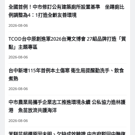
全國首例！中市修訂公有建築廁所設置基準 坐蹲廁比
例調整為4：1打造全齡友善環境
2026-08-06
TCOD台中原創進軍2026台灣文博會 27組品牌打造「質
點」主題專區
2026-08-06
台中新增115年首例本土傷寒 衛生局提醒勤洗手、飲食
煮熟
2026-08-06
中市農業局攜手企業志工推進環境永續 公私協力造林護
港 魚苗放流共護海洋
2026-08-06
苯駢芘超標原因未明、欠缺成效驗證 中市府駁回中聯復