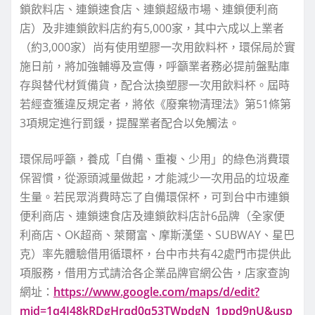
鎖飲料店、連鎖速食店、連鎖超級市場、連鎖便利商
店）及非連鎖飲料店約有5,000家，其中六成以上業者
（約3,000家）尚有使用塑膠一次用飲料杯，環保局於實
施日前，將加強輔導及宣傳，呼籲業者務必提前盤點庫
存與替代材質備貨，配合汰換塑膠一次用飲料杯。屆時
若經查獲違反規定者，將依《廢棄物清理法》第51條第
3項規定進行罰鍰，提醒業者配合以免觸法。
環保局呼籲，養成「自備、重複、少用」的綠色消費環
保習慣，從源頭減量做起，才能減少一次用品的垃圾產
生量。若民眾消費時忘了自備環保杯，可到台中市連鎖
便利商店、連鎖速食店及連鎖飲料店計6品牌（全家便
利商店、OK超商、萊爾富、摩斯漢堡、SUBWAY、星巴
克）率先體驗借用循環杯，台中市共有42處門市提供此
項服務，借用方式請洽各企業品牌官網公告，店家查詢
網址：
https://www.google.com/maps/d/edit?
mid=1q4I48kRDgHrqd0q53TWpdgN_1ppd9nU&usp