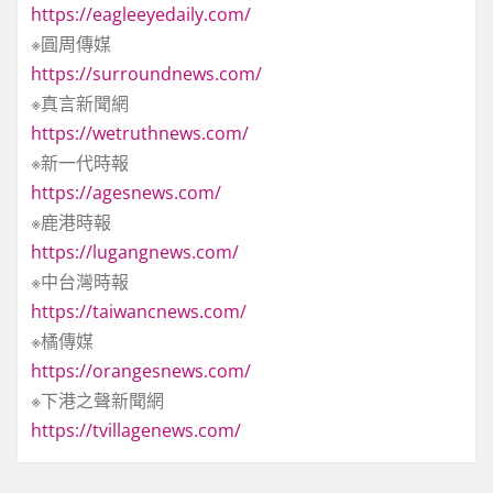
https://eagleeyedaily.com/
※圓周傳媒
https://surroundnews.com/
※真言新聞網
https://wetruthnews.com/
※新一代時報
https://agesnews.com/
※鹿港時報
https://lugangnews.com/
※中台灣時報
https://taiwancnews.com/
※橘傳媒
https://orangesnews.com/
※下港之聲新聞網
https://tvillagenews.com/