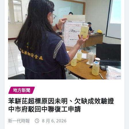
地方新聞
苯駢芘超標原因未明、欠缺成效驗證
中市府駁回中聯復工申請
新一代時報
8 月 6, 2026