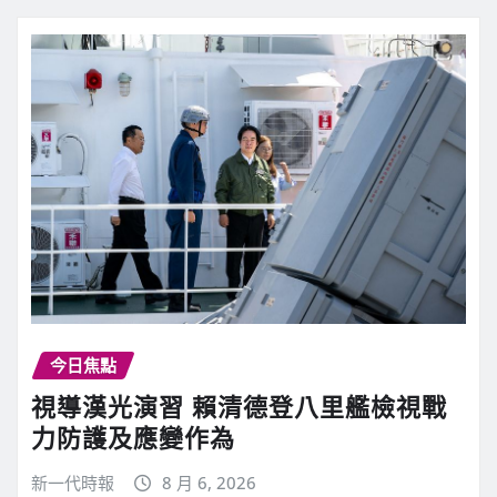
今日焦點
視導漢光演習 賴清德登八里艦檢視戰
力防護及應變作為
新一代時報
8 月 6, 2026