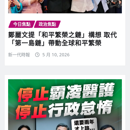
今日焦點
政治焦點
鄭麗文提「和平繁榮之鏈」構想 取代
「第一島鏈」帶動全球和平繁榮
新一代時報
5 月 10, 2026