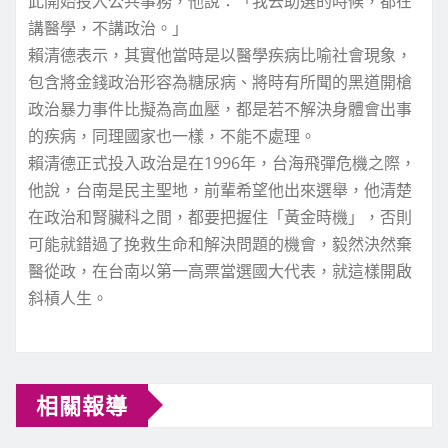
此開始投入公共事務，他說：「我去助選的時候，都在
講醫學，不講政治。」
賴清德表示，其實他當時是以醫學疾病比喻社會現象，
包含將金錢政治形容為糖尿病、將時有所聞的黑道開槍
政治暴力事件比擬為高血壓，都是若不解決身體會出事
的疾病，同理國家也一樣，不能不處理。
賴清德正式投入政治是在1996年，台海飛彈危機之際，
他說，台南是民主聖地，前輩希望他出來選舉，他清楚
在政治和腎臟科之間，都要把握住「黃金時機」，否則
可能就錯過了挽救生命和解決問題的機會，毅然決然棄
醫從政，在台南以第一高票當選國大代表，就這樣開啟
斜槓人生。
相關報導