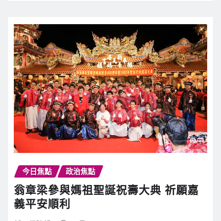
今日焦點
政治焦點
翁章梁參與媽祖聖誕祝壽大典 祈願嘉
義平安順利