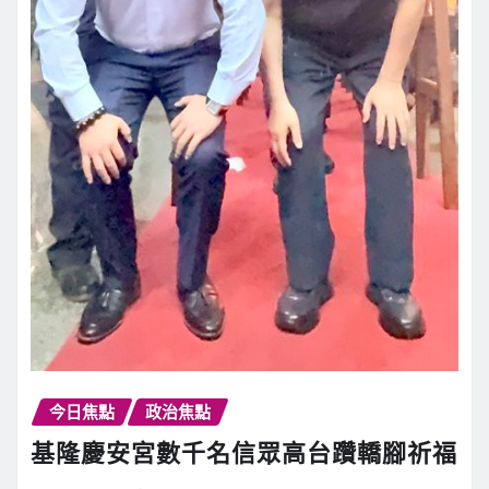
今日焦點
政治焦點
基隆慶安宮數千名信眾高台躦轎腳祈福