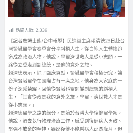
點閱人數:
2,339
【記者詹姆士熊/台中報導】民進黨主席賴清德23日赴台
灣腎臟醫學會春季會分享斜槓人生，從白袍人生轉換跑
道成為政治人物，他說，學醫濟世救人是從小志願，一
路從立委走到副總統，是他的意外之旅。
賴清德表示，除了臨床貢獻，腎臟醫學會積極研究，讓
台灣腎臟醫學在國際占有一席之地，他身為大家庭的一
份子深感榮耀，回憶從腎臟科醫師變副總統的斜槓人
生，「其實從政是我的意外之旅，學醫、濟世救人才是
從小志願。」
賴清德醫學之路的緣分，是始於台灣大學復健醫學系，
他說，過去執行物理治療工作，感受到復健病人勇敢、
堅強不放棄的精神，雖然復健不能幫病人延長歲月，但