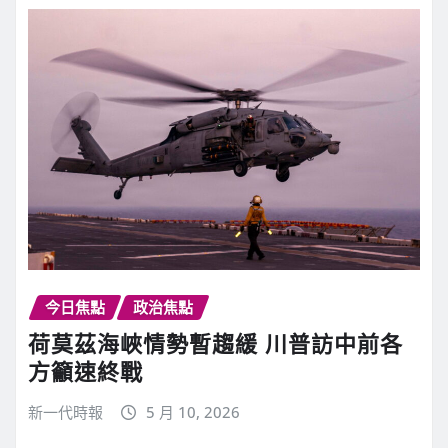
今日焦點
政治焦點
荷莫茲海峽情勢暫趨緩 川普訪中前各
方籲速終戰
新一代時報
5 月 10, 2026