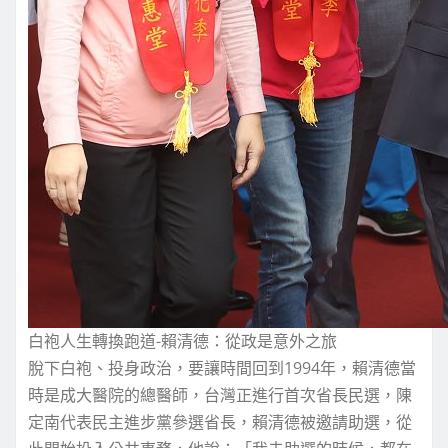
白袍人生轉換跑道-賴清德：從政是意外之旅
脫下白袍、投身政治，要讓時間回到1994年，賴清德當
時是成大醫院的總醫師，台灣正進行首次省長民選，陳
定南代表民主進步黨參選省長，賴清德被邀請助選，從