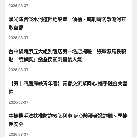
2026-08-07
漢光演習淡水河道阻絕設置 油桶、鐵刺蝟防敵溯河直
取首都
2026-08-07
台中鍋烤節五大組別暫居第一名店揭曉 張峯源局長親
貼「領鮮獎」邀全民衝刺最後人氣
2026-08-07
【第十四屆海峽青年薈】青春交流聚同心 攜手融合共奮
進
2026-08-07
中捷攜手法扶推防詐敦睦列車 身心障礙者識詐騙、學捷
運安全
2026-08-07