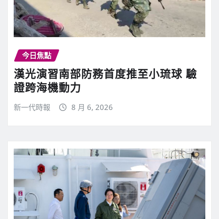
今日焦點
漢光演習南部防務首度推至小琉球 驗
證跨海機動力
新一代時報
8 月 6, 2026