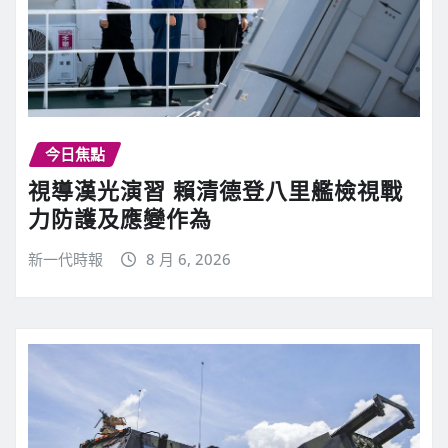
今日焦點
視導漢光演習 賴清德登八里艦檢視戰
力防護及應變作為
新一代時報
8 月 6, 2026