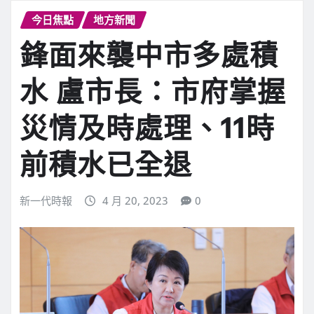
今日焦點
地方新聞
鋒面來襲中市多處積
水 盧市長：市府掌握
災情及時處理、11時
前積水已全退
新一代時報
4 月 20, 2023
0