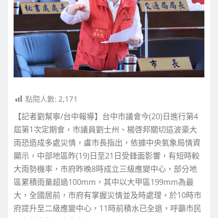
點閱人數:
2,171
【記者劉幫寧/台中報導】台中市議會今(20)日進行第4
屆第1次定期會，市議員劉士州、楊啓邦關切這波豪大
雨恐造成多處災情，盧市長指出，依據中央氣象局情資
顯示，中部地區昨(19)日至21日受鋒面影響，有短時較
大雨勢機率，市府昨晚8時成立三級應變中心，部分地
區累積雨量超過100mm，其中以大甲區199mm為最
大，全國居前，市府有掌握災情並及時處理，於10時市
府提升至二級應變中心，11時前積水已全退，呼籲市民