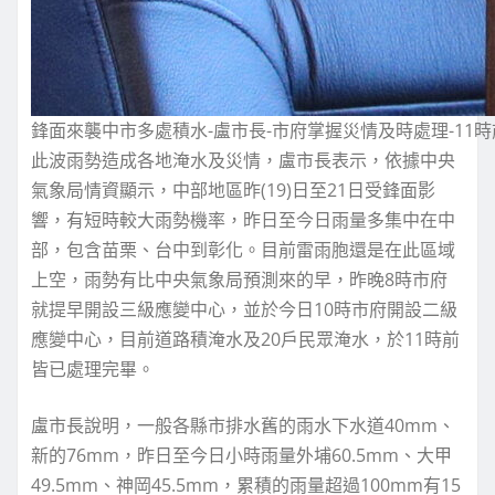
鋒面來襲中市多處積水-盧市長-市府掌握災情及時處理-11
此波雨勢造成各地淹水及災情，盧市長表示，依據中央
氣象局情資顯示，中部地區昨(19)日至21日受鋒面影
響，有短時較大雨勢機率，昨日至今日雨量多集中在中
部，包含苗栗、台中到彰化。目前雷雨胞還是在此區域
上空，雨勢有比中央氣象局預測來的早，昨晚8時市府
就提早開設三級應變中心，並於今日10時市府開設二級
應變中心，目前道路積淹水及20戶民眾淹水，於11時前
皆已處理完畢。
盧市長說明，一般各縣市排水舊的雨水下水道40mm、
新的76mm，昨日至今日小時雨量外埔60.5mm、大甲
49.5mm、神岡45.5mm，累積的雨量超過100mm有15