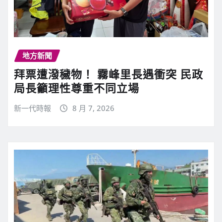
地方新聞
拜票遭潑穢物！ 霧峰里長遇衝突 民政
局長籲理性尊重不同立場
新一代時報
8 月 7, 2026