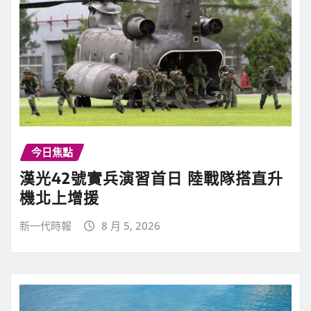
今日焦點
漢光42號實兵演習首日 陸戰隊搭直升
機北上增援
新一代時報
8 月 5, 2026