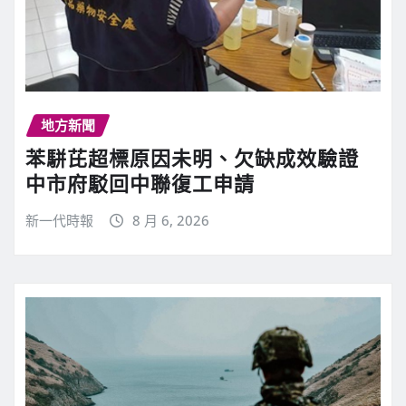
地方新聞
苯駢芘超標原因未明、欠缺成效驗證
中市府駁回中聯復工申請
新一代時報
8 月 6, 2026