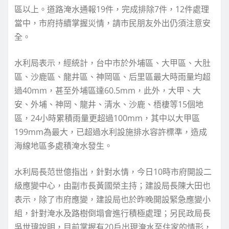
區以上。道路淹水通報19件，完成排除7件，12件處理
當中，市府持續掌握災情，請市民朋友外出仍須注意安
全。
水利局表示，經統計，台中市於外埔區、大甲區、大肚
區、沙鹿區、龍井區、神岡區、后里區最大時雨量均超
過40mm，甚至外埔區達60.5mm，此外，大甲、大
安、外埔、神岡、龍井、清水、沙鹿、梧棲等15個地
區，24小時累積雨量更超過100mm，其中以大甲區
199mm為最大，已超過水利設施排水容許標準，造成
海線地區多處積淹水發生。
水利局長范世億指出，針對水情，今日10時市府開設二
級應變中心，由副市長黃國榮主持；建設局長陳大田也
表示，除了市府應變，建設局也於昨晚開設緊急應變小
組，針對淹水及路樹倒塌會進行積極處理；另民政局長
吳世瑋說明，目前掌握有20戶出現淹水至住家的情形，