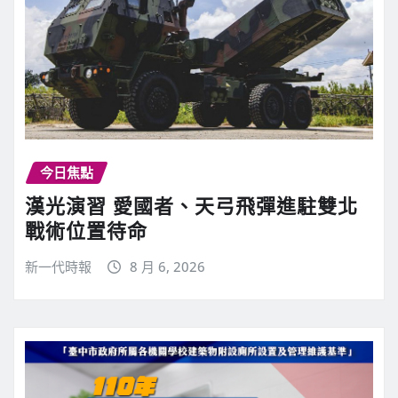
今日焦點
漢光演習 愛國者、天弓飛彈進駐雙北
戰術位置待命
新一代時報
8 月 6, 2026