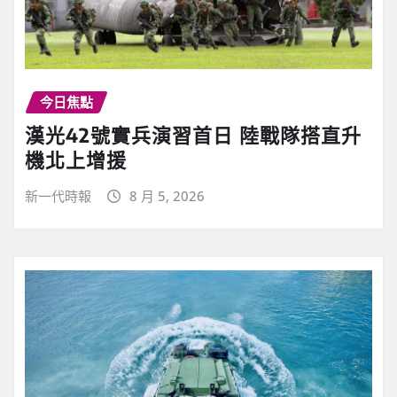
今日焦點
漢光42號實兵演習首日 陸戰隊搭直升
機北上增援
新一代時報
8 月 5, 2026