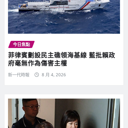
今日焦點
菲律賓劃設民主礁領海基線 藍批賴政
府毫無作為傷害主權
新一代時報
8 月 4, 2026