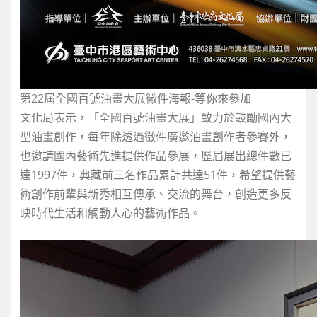
第22屆全國百號油畫大展徵件海報-等你來參加
文化局表示，「全國百號油畫大展」致力於鼓勵國內大
型油畫創作，每年除透過徵件廣邀油畫創作者參賽外，
也邀請國內藝術先進提供作品參展，歷屆展出總件數已
達1997件，典藏前三名作品累計共達51件，希望提供藝
術創作前輩與新秀相互傳承、交流的舞台，創造更多反
映時代生活和觸動人心的藝術作品。