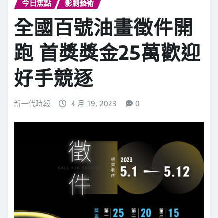
今日焦點
影劇藝術
全國百號油畫徵件開
跑 首獎獎金25萬歡迎
好手競逐
新一代時報
4 月 19, 2023
0