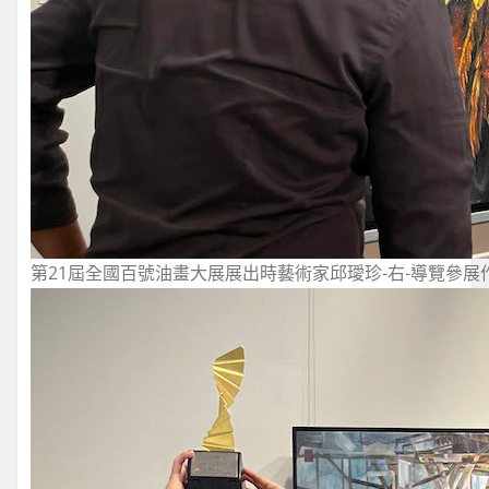
第21屆全國百號油畫大展展出時藝術家邱璦珍-右-導覽參展