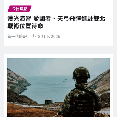
今日焦點
漢光演習 愛國者、天弓飛彈進駐雙北
戰術位置待命
新一代時報
8 月 6, 2026