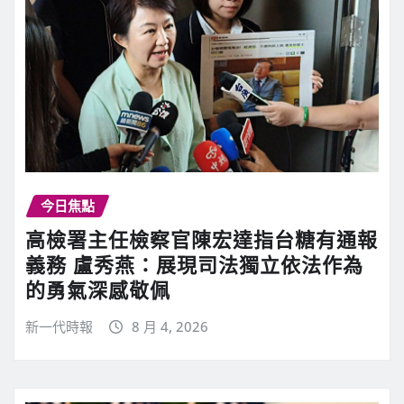
今日焦點
高檢署主任檢察官陳宏達指台糖有通報
義務 盧秀燕：展現司法獨立依法作為
的勇氣深感敬佩
新一代時報
8 月 4, 2026