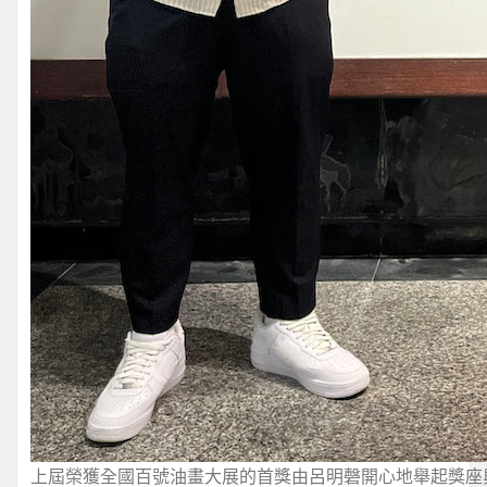
上屆榮獲全國百號油畫大展的首獎由呂明磬開心地舉起獎座