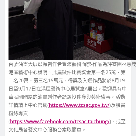
百號油畫大展彰顯創作者豐沛藝術面貌-作品為評審團林憲茂
港區藝術中心說明，此屆徵件比賽獎金第一名25萬、第
二名20萬、第三名15萬元，得獎及入選作品將於8月19
日至9月17日在港區藝術中心展覽室A展出，歡迎具有中
華民國國籍的油畫創作者踴躍投件參與藝術盛事，活動
詳情請上中心官網(
https://www.tcsac.gov.tw/
)及臉書
粉絲專頁
(
https://www.facebook.com/tcsac.taichung/
)，或至
文化局各藝文中心服務台索取簡章。