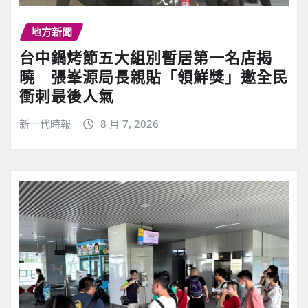
地方新聞
台中鍋烤節五大組別暫居第一名店揭
曉 張峯源局長親貼「領鮮獎」邀全民
衝刺最後人氣
新一代時報
8 月 7, 2026