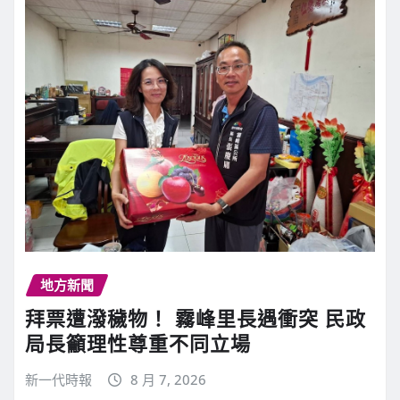
地方新聞
拜票遭潑穢物！ 霧峰里長遇衝突 民政
局長籲理性尊重不同立場
新一代時報
8 月 7, 2026