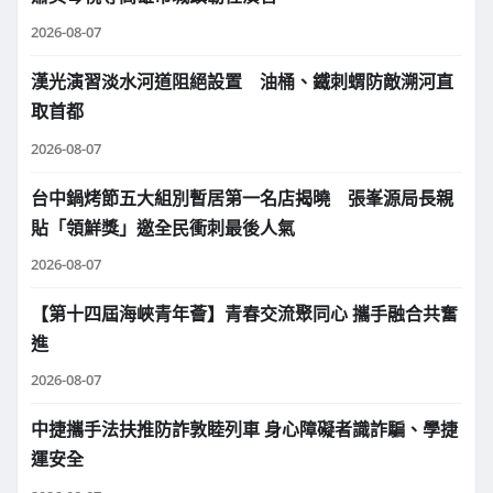
2026-08-07
漢光演習淡水河道阻絕設置 油桶、鐵刺蝟防敵溯河直
取首都
2026-08-07
台中鍋烤節五大組別暫居第一名店揭曉 張峯源局長親
貼「領鮮獎」邀全民衝刺最後人氣
2026-08-07
【第十四屆海峽青年薈】青春交流聚同心 攜手融合共奮
進
2026-08-07
中捷攜手法扶推防詐敦睦列車 身心障礙者識詐騙、學捷
運安全