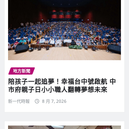
地方新聞
陪孩子一起追夢！幸福台中號啟航 中
市府親子日小小職人翻轉夢想未來
新一代時報
8 月 7, 2026