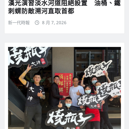
漢光演習淡水河道阻絕設置 油桶、鐵
刺蝟防敵溯河直取首都
新一代時報
8 月 7, 2026