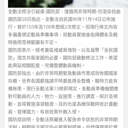
全動法修法引疑慮-國防部：僅適用非常時期-勿渲染扭曲
國防部28日指出，全動法自民國90年11月14日公布施
行，曾於103年及108年歷經2次修正，但現行條文內容
多偏重規定動員準備事項，就動員實施後指揮體系及戰
時徵用等規範顯有不足。
國防部表示，經考量區域威脅情勢，以及凝聚「全民國
防」理念共衛家園的必要，國防部啟動修法工作，希望
能周延相關配套、完備整體動員機制。
國防部指出，由於非常時期緊急動員作業成效攸關國家
存續，世界各國都強調平時要能周全整備，戰時方能有
備無患，現行全動法第13條即規定，各動員準備機關應
對可動員的人力、物力、設施等，進行調查、統計及規
劃，並得實施演習驗證，目的也是為確保戰時依計畫動
員、發揮國力，有效抵禦外敵入侵。
國防部說明，全動法既屬進入緊急命令狀態的非常時期
法制，相關依法規定的必要管制措施，自然僅適用於實