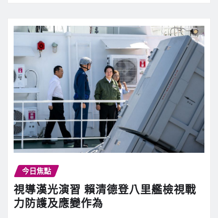
今日焦點
視導漢光演習 賴清德登八里艦檢視戰
力防護及應變作為