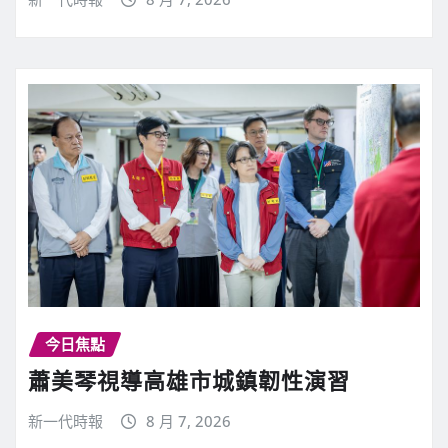
今日焦點
蕭美琴視導高雄市城鎮韌性演習
新一代時報
8 月 7, 2026