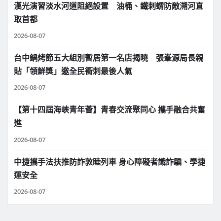
漢光演習淡水河道阻絕設置 油桶、鐵刺蝟防敵溯河直
取首都
2026-08-07
台中鍋烤節五大組別暫居第一名店揭曉 張峯源局長親
貼「領鮮獎」邀全民衝刺最後人氣
2026-08-07
【第十四屆海峽青年薈】青春交流聚同心 攜手融合共奮
進
2026-08-07
中捷攜手法扶推防詐敦睦列車 身心障礙者識詐騙、學捷
運安全
2026-08-07