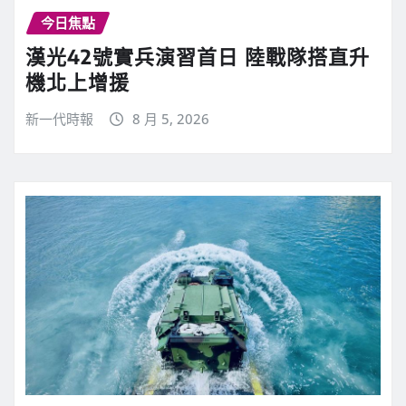
今日焦點
漢光42號實兵演習首日 陸戰隊搭直升
機北上增援
新一代時報
8 月 5, 2026