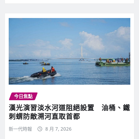
今日焦點
漢光演習淡水河道阻絕設置 油桶、鐵
刺蝟防敵溯河直取首都
新一代時報
8 月 7, 2026