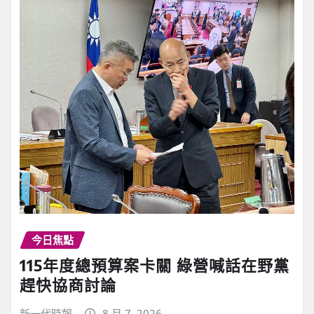
今日焦點
115年度總預算案卡關 綠營喊話在野黨
趕快協商討論
新一代時報
8 月 7, 2026