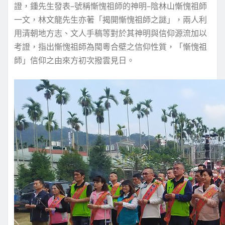
證，鍾先生發表–號稱慚愧祖師的神明–陰林山慚愧祖師
一文，林文龍先生亦著「揭開慚愧祖師之謎」，兩人利
用清朝地方志、文人手稿等對於其神明與信仰源流加以
考證，指出慚愧祖師為閩粵合壁之信仰性質，「慚愧祖
師」信仰之由來方初次撥雲見日。