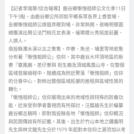
【記者李瑞華/綜合報導】鹿谷鄉慚愧祖師公文化季11日
下午3點，由鹿谷鄉公所邱如平鄉長等各界上香登場，
全鄉慚愧祖師公擠眉弄眼到場，非常熱鬧。夜晚明華園
總團演出周公法鬥桃花女表演，璀璨煙火秀挺拔莊麗、
人擠人。
南投縣濁水溪以北之集集、中寮、魚池、埔里等地密集
分布著「慚愧祖師公」信仰，其中鹿谷大坪頂地區的新
寮『靈鳳廟、恙仔寮與 祝生廟及頂城鳳凰山寺，在整個
區域發展過程中，陸續成為附近聚落「慚愧祖師」信仰
的分香中心，對映出整個區域拓墾的進程與區域性質的
轉化。
「慚愧祖師公」信仰展現出來的地域性與特殊的防番功
能，近來受到學者重視而有所探討。汪鑑雄先生於編纂
鹿谷鄉志稿時，即對南投縣各地「慚愧祖師」信仰概況
與民間傳說有所記載。其後，出生於竹山本地之鍾義明
先生與林文龍先生分於1979 年起對本信仰之源流加以考