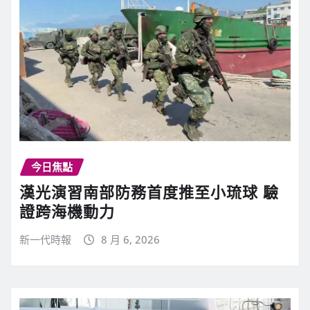
今日焦點
漢光演習南部防務首度推至小琉球 驗
證跨海機動力
新一代時報
8 月 6, 2026