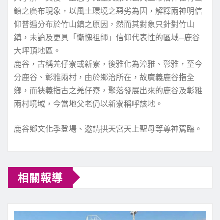
鎮之廣布現象，以風土環境之惡劣為因，解釋兩神明信
仰普遍分布於竹山鎮之原因，然而其對象只針對竹山
鎮，未論及更具「慚愧祖師」信仰代表性的區域─鹿谷
大坪頂地區。
鹿谷，古稱羌仔寮或新寮，後雅化為漳雅、彰雅，至今
分鹿谷、彰雅兩村，由於鄉治所在，故廣義鹿谷指全
鄉，而狹義指古之羌仔寮，聚落發展出來的鹿谷及彰雅
兩村境域，今當地父老仍以新寮稱呼該地。
鹿谷鄉文化季登場、邀請拱天宮天上聖母等尊神駕臨。
相關報導