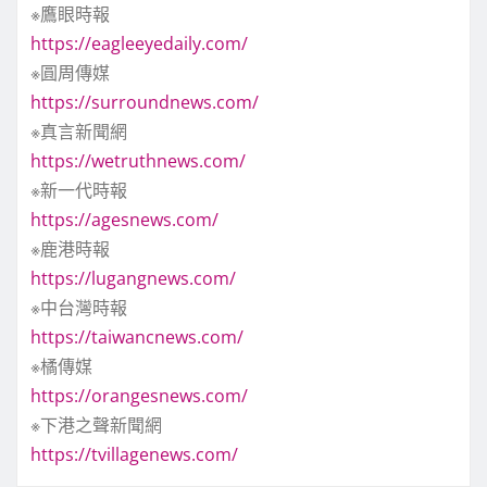
※鷹眼時報
https://eagleeyedaily.com/
※圓周傳媒
https://surroundnews.com/
※真言新聞網
https://wetruthnews.com/
※新一代時報
https://agesnews.com/
※鹿港時報
https://lugangnews.com/
※中台灣時報
https://taiwancnews.com/
※橘傳媒
https://orangesnews.com/
※下港之聲新聞網
https://tvillagenews.com/