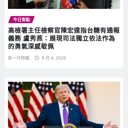
今日焦點
高檢署主任檢察官陳宏達指台糖有通報
義務 盧秀燕：展現司法獨立依法作為
的勇氣深感敬佩
新一代時報
8 月 4, 2026