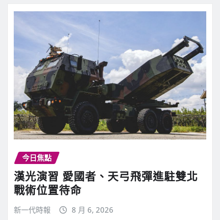
今日焦點
漢光演習 愛國者、天弓飛彈進駐雙北
戰術位置待命
新一代時報
8 月 6, 2026