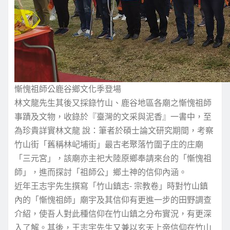
慚愧祖師公鹿谷鄉文化季登場
林文龍先生其後又採錄竹山、鹿谷地區各廟之慚愧祖師
事蹟及文物，收錄於『臺灣的文采與泥香』一書中，至
為珍貴詳實林文龍 說：筆者於碩士論文研究期間，考察
竹山街「舊稱林屺埔街」最古老聚落竹圍子庄的庄廟
「三元宮」，該廟亦主祀大陸原鄉奉請來台的「慚愧祖
師」，進而探討「祖師公」鄉土神的信仰內涵。
近年王志宇先生撰寫「竹山鎮志- 宗教卷」時對竹山鎮
內的「慚愧祖師」廟宇及其信仰有更進一步的田野調查
介紹，使吾人對此種信仰在竹山鎮之分布實況，有更深
入了解。其後，王志宇先生又兼以玄天上帝信仰在竹山