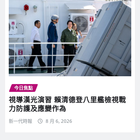
今日焦點
視導漢光演習 賴清德登八里艦檢視戰
力防護及應變作為
新一代時報
8 月 6, 2026