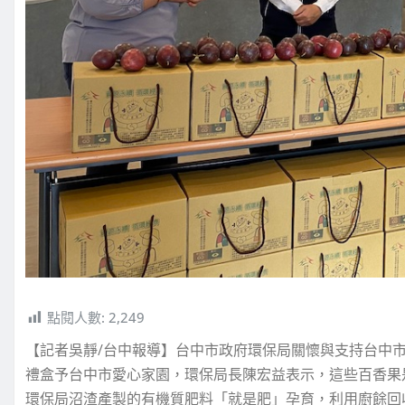
點閱人數:
2,249
【記者吳靜/台中報導】台中市政府環保局關懷與支持台中市社
禮盒予台中市愛心家園，環保局長陳宏益表示，這些百香果
環保局沼渣產製的有機質肥料「就是肥」孕育，利用廚餘回