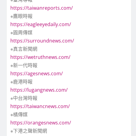
https://taiwanreports.com/
※鷹眼時報
https://eagleeyedaily.com/
※圓周傳媒
https://surroundnews.com/
※真言新聞網
https://wetruthnews.com/
※新一代時報
https://agesnews.com/
※鹿港時報
https://lugangnews.com/
※中台灣時報
https://taiwancnews.com/
※橘傳媒
https://orangesnews.com/
※下港之聲新聞網