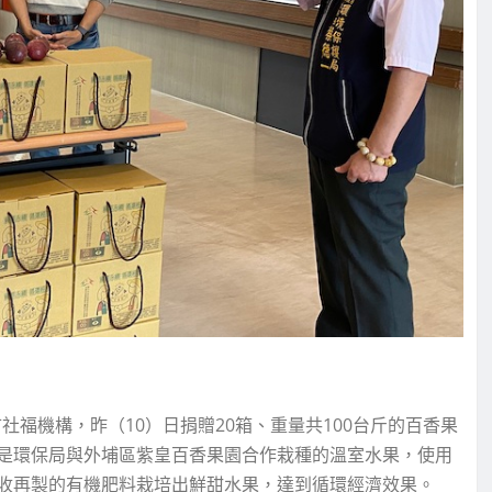
福機構，昨（10）日捐贈20箱、重量共100台斤的百香果
是環保局與外埔區紫皇百香果園合作栽種的溫室水果，使用
收再製的有機肥料栽培出鮮甜水果，達到循環經濟效果。