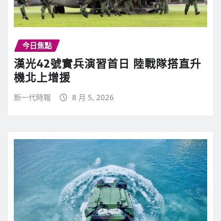
今日焦點
漢光42號實兵演習首日 陸戰隊搭直升
機北上增援
新一代時報
8 月 5, 2026