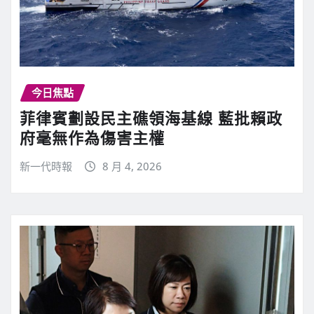
今日焦點
菲律賓劃設民主礁領海基線 藍批賴政
府毫無作為傷害主權
新一代時報
8 月 4, 2026