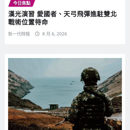
今日焦點
漢光演習 愛國者、天弓飛彈進駐雙北
戰術位置待命
新一代時報
8 月 6, 2026