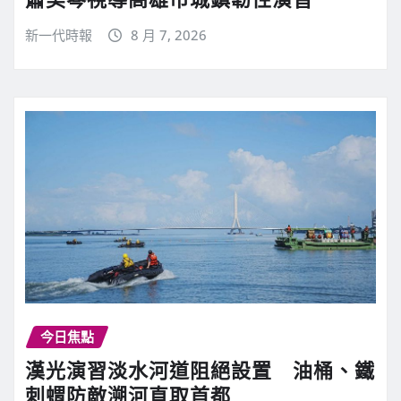
新一代時報
8 月 7, 2026
今日焦點
漢光演習淡水河道阻絕設置 油桶、鐵
刺蝟防敵溯河直取首都