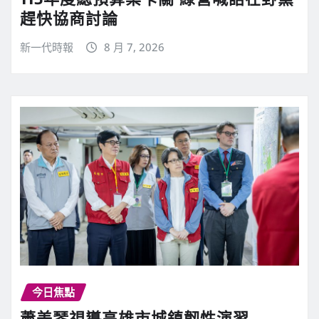
趕快協商討論
新一代時報
8 月 7, 2026
今日焦點
蕭美琴視導高雄市城鎮韌性演習