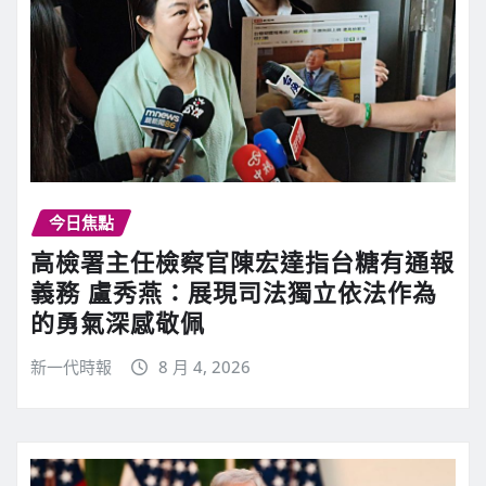
今日焦點
高檢署主任檢察官陳宏達指台糖有通報
義務 盧秀燕：展現司法獨立依法作為
的勇氣深感敬佩
新一代時報
8 月 4, 2026