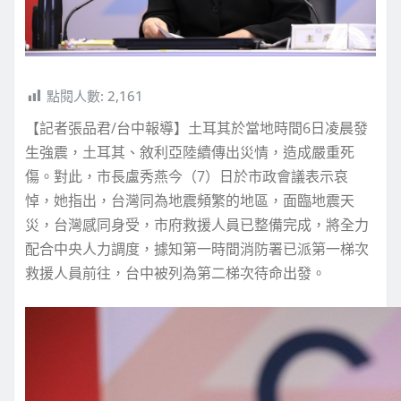
點閱人數:
2,161
【記者張品君/台中報導】土耳其於當地時間6日凌晨發
生強震，土耳其、敘利亞陸續傳出災情，造成嚴重死
傷。對此，市長盧秀燕今（7）日於市政會議表示哀
悼，她指出，台灣同為地震頻繁的地區，面臨地震天
災，台灣感同身受，市府救援人員已整備完成，將全力
配合中央人力調度，據知第一時間消防署已派第一梯次
救援人員前往，台中被列為第二梯次待命出發。