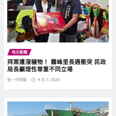
地方新聞
拜票遭潑穢物！ 霧峰里長遇衝突 民政
局長籲理性尊重不同立場
新一代時報
8 月 7, 2026