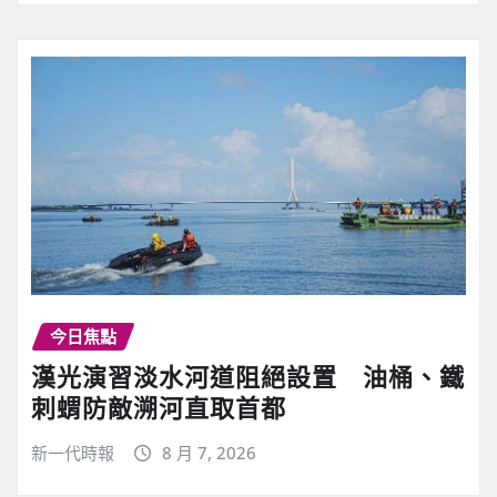
今日焦點
漢光演習淡水河道阻絕設置 油桶、鐵
刺蝟防敵溯河直取首都
新一代時報
8 月 7, 2026