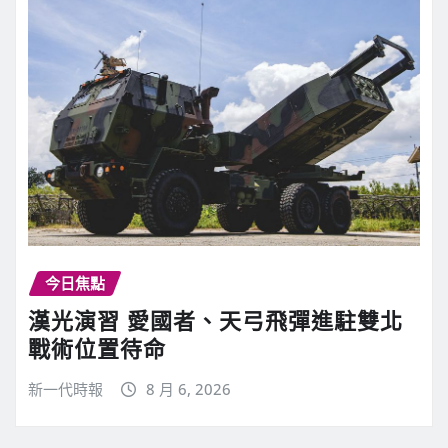
今日焦點
漢光演習 愛國者、天弓飛彈進駐雙北
戰術位置待命
新一代時報
8 月 6, 2026