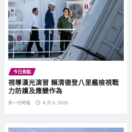
今日焦點
視導漢光演習 賴清德登八里艦檢視戰
力防護及應變作為
新一代時報
8 月 6, 2026