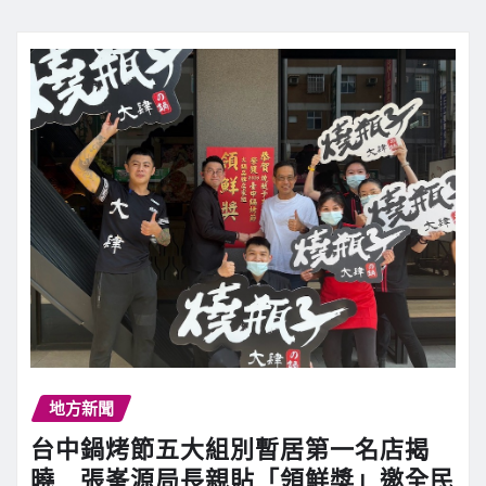
地方新聞
台中鍋烤節五大組別暫居第一名店揭
曉 張峯源局長親貼「領鮮獎」邀全民