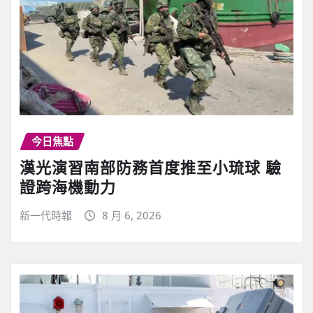
今日焦點
漢光演習南部防務首度推至小琉球 驗
證跨海機動力
新一代時報
8 月 6, 2026