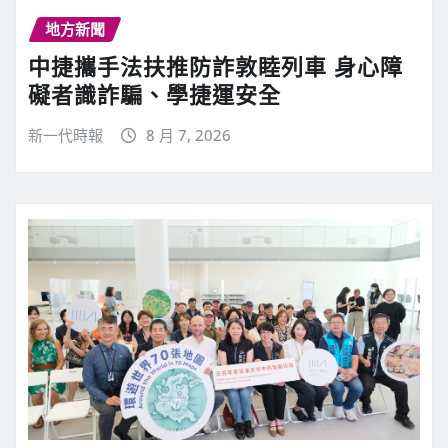
地方新聞
中捷攜手法扶推防詐敦睦列車 身心障
礙者識詐騙、學捷運安全
新一代時報
8 月 7, 2026