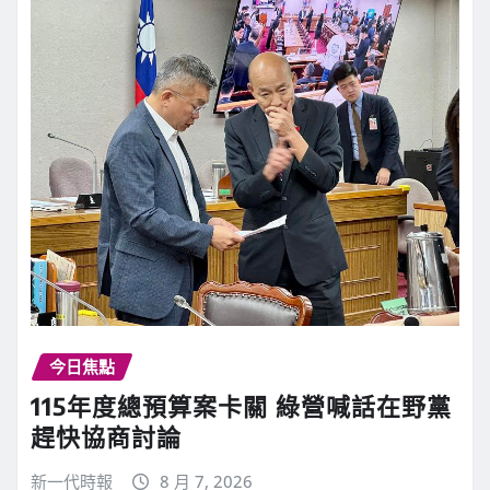
今日焦點
115年度總預算案卡關 綠營喊話在野黨
趕快協商討論
新一代時報
8 月 7, 2026