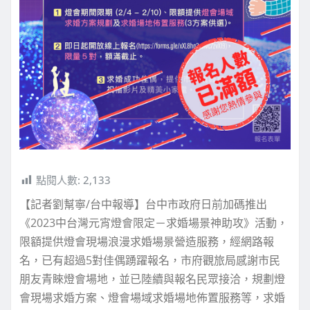
點閱人數:
2,133
【記者劉幫寧/台中報導】台中市政府日前加碼推出
《2023中台灣元宵燈會限定－求婚場景神助攻》活動，
限額提供燈會現場浪漫求婚場景營造服務，經網路報
名，已有超過5對佳偶踴躍報名，市府觀旅局感謝市民
朋友青睞燈會場地，並已陸續與報名民眾接洽，規劃燈
會現場求婚方案、燈會場域求婚場地佈置服務等，求婚