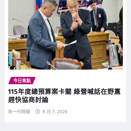
今日焦點
115年度總預算案卡關 綠營喊話在野黨
趕快協商討論
新一代時報
8 月 7, 2026