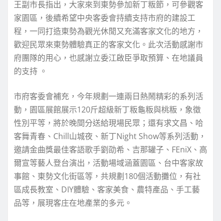
王副市長指出，大家來到東勢參加新丁粄節，可參觀客
家園區，後續希望中央客委會持續支持市府的建設工
程，一同打造東勢為觀光休閒又充滿客家文化的地方，
歡迎民眾來東勢體驗真正的客家文化。此次活動感謝市
府團隊的用心，也感謝立委江啟臣爭取預算、在地議員
的支持 。
市府客委會補充，今年規劃一連兩日熱鬧精彩的系列活
動，園區展館展示120斤超級新丁粄龜粄與桃粄，象徵
性別平等，將於晚間分送給現場民眾；還有求文昌、哈
客舞青春、Chill山城夜、新丁Night Show等系列活動，
邀請金曲獎最佳客語歌手劉劭希、吉那罐子、FEniX、高
爾宣等藝人登台演出，活動場域涵蓋園區、台中客家故
事館、東勢文化街區等，共規劃180個活動攤位，有社
區成長教室、DIY體驗、客家美食、農特產品、手工藝
品等，展現客庄在地產業的多元。