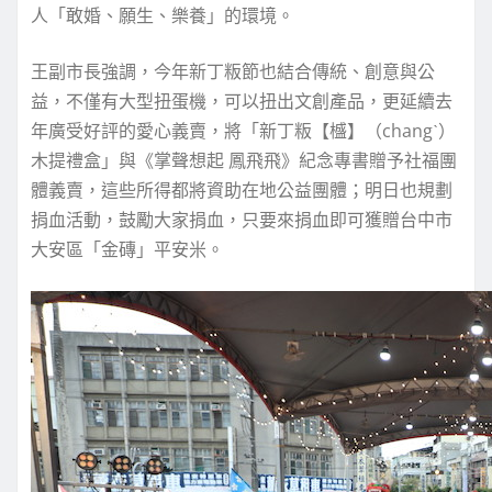
人「敢婚、願生、樂養」的環境。
王副市長強調，今年新丁粄節也結合傳統、創意與公
益，不僅有大型扭蛋機，可以扭出文創產品，更延續去
年廣受好評的愛心義賣，將「新丁粄【𣛮】（changˋ）
木提禮盒」與《掌聲想起 鳳飛飛》紀念專書贈予社福團
體義賣，這些所得都將資助在地公益團體；明日也規劃
捐血活動，鼓勵大家捐血，只要來捐血即可獲贈台中市
大安區「金磚」平安米。