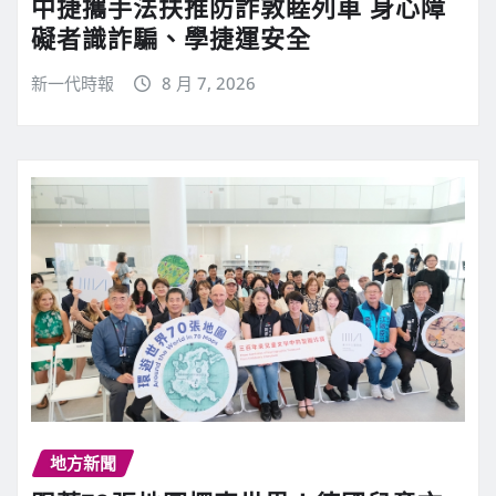
中捷攜手法扶推防詐敦睦列車 身心障
礙者識詐騙、學捷運安全
新一代時報
8 月 7, 2026
地方新聞