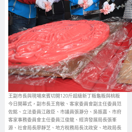
王副市長與現場來賓切開120斤超級新丁粄龜粄與桃粄
今日開幕式，副市長王育敏、客家委員會副主任委員范
佐銘、立法委員江啟臣、市議員張瀞分、吳振嘉、市府
客家事務委員會主任委員江俊龍、經濟發展局長張峯
源、社會局長廖靜芝、地方稅務局長沈政安、地政局長