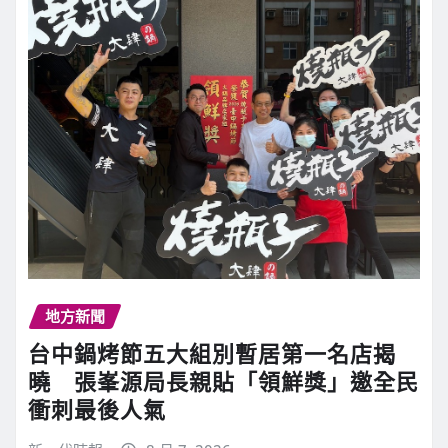
地方新聞
台中鍋烤節五大組別暫居第一名店揭
曉 張峯源局長親貼「領鮮獎」邀全民
衝刺最後人氣