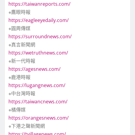
https://taiwanreports.com/
※鷹眼時報
https://eagleeyedaily.com/
※圓周傳媒
https://surroundnews.com/
※真言新聞網
https://wetruthnews.com/
※新一代時報
https://agesnews.com/
※鹿港時報
https://lugangnews.com/
※中台灣時報
https://taiwancnews.com/
※橘傳媒
https://orangesnews.com/
※下港之聲新聞網
https://tvillagenews.com/