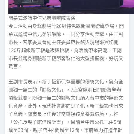
開幕式邀請中信兄弟啦啦隊表演
今日活動由身聲劇場等26組特色踩街團隊磅礡登場，開
幕式邀請中信兄弟啦啦隊，一同分享活動榮耀，由王副
市長、客家委員會副主任委員范佐銘與現場來賓切開
120斤超級新丁粄龜粄與桃粄，為活動帶來高潮，王副
市長並親身體驗新丁粄節客製化的大型扭蛋機，好玩又
驚喜。
王副市長表示，新丁粄節保存重要的傳統文化，擁有全
國獨一無二的「鬪粄文化」，7座宮廟明日開始將舉辦
鬪粄競賽，盼獨一無二的鬪粄文化納入台中市的無形文
化資產，此外，現代社會趨向少子化，新丁粄節也具求
子意義，盧市長上任後非常重視孩童養育環境，力推
「公托及親子館倍增計畫」，目前台中市公托已由5間
增至33間、親子館由4間增至12間，市府致力打造年輕