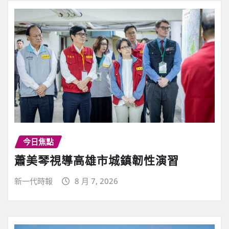
今日焦點
蕭美琴視導高雄市城鎮韌性演習
新一代時報
8 月 7, 2026