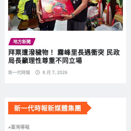
地方新聞
拜票遭潑穢物！ 霧峰里長遇衝突 民政
局長籲理性尊重不同立場
新一代時報
8 月 7, 2026
新一代時報新媒體集團
※臺灣導報