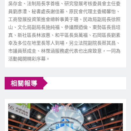
吳存金、法制局長李善植、研究發展考核委員會主任委
員劉彥澧、秘書處長謝佳蓁、原民會代理主委楊馨怡、
工商發展投資策進會總幹事黃于珊、民政局副局長徐照
山、文化局副局長施純福、參議顏迺倫、東勢區長翁培
真、新社區長林淑惠、和平區長吳萬福、石岡區長劉素
幸及多位在地里長等人到場，另立法院副院長蔡其昌、
市議員蔡成圭、林霈涵服務處代表也出席致意，一同為
活動揭開精彩序幕。
相關報導