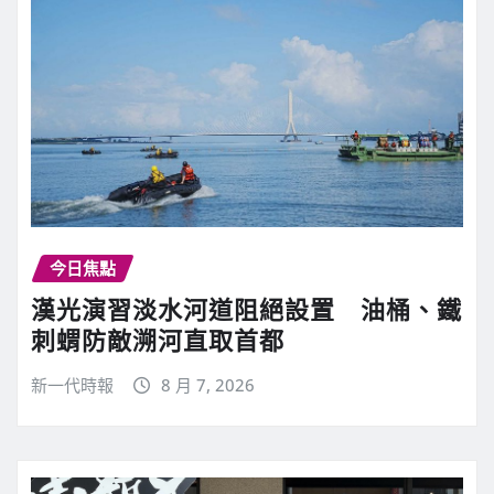
今日焦點
漢光演習淡水河道阻絕設置 油桶、鐵
刺蝟防敵溯河直取首都
新一代時報
8 月 7, 2026