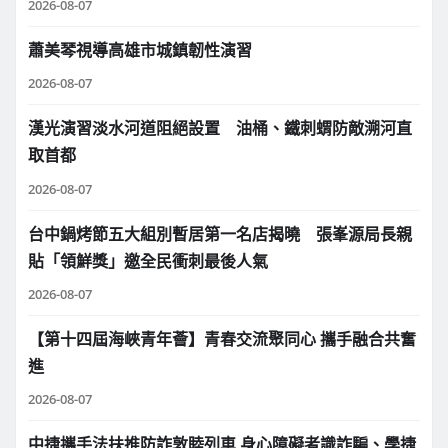
2026-08-07
蕭美琴視導高雄市城鎮韌性演習
2026-08-07
漢光演習淡水河道阻絕設置 油桶、鐵刺蝟防敵溯河直
取首都
2026-08-07
台中鍋烤節五大組別暫居第一名店揭曉 張峯源局長親
貼「領鮮獎」邀全民衝刺最後人氣
2026-08-07
【第十四屆海峽青年薈】青春交流聚同心 攜手融合共奮
進
2026-08-07
中捷攜手法扶推防詐敦睦列車 身心障礙者識詐騙、學捷