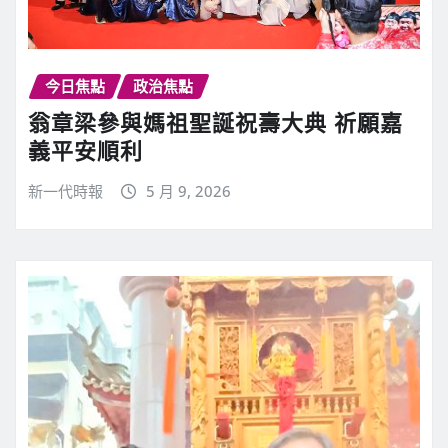
今日焦點
政治焦點
翁章梁參與媽祖聖誕祝壽大典 祈願嘉
義平安順利
新一代時報
5 月 9, 2026