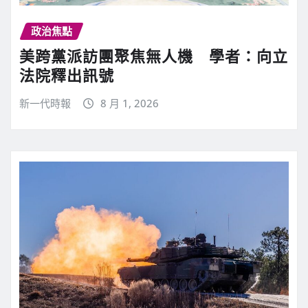
政治焦點
美跨黨派訪團聚焦無人機 學者：向立
法院釋出訊號
新一代時報
8 月 1, 2026