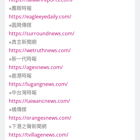
※鷹眼時報
https://eagleeyedaily.com/
※圓周傳媒
https://surroundnews.com/
※真言新聞網
https://wetruthnews.com/
※新一代時報
https://agesnews.com/
※鹿港時報
https://lugangnews.com/
※中台灣時報
https://taiwancnews.com/
※橘傳媒
https://orangesnews.com/
※下港之聲新聞網
https://tvillagenews.com/