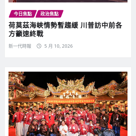
今日焦點
政治焦點
荷莫茲海峽情勢暫趨緩 川普訪中前各
方籲速終戰
新一代時報
5 月 10, 2026