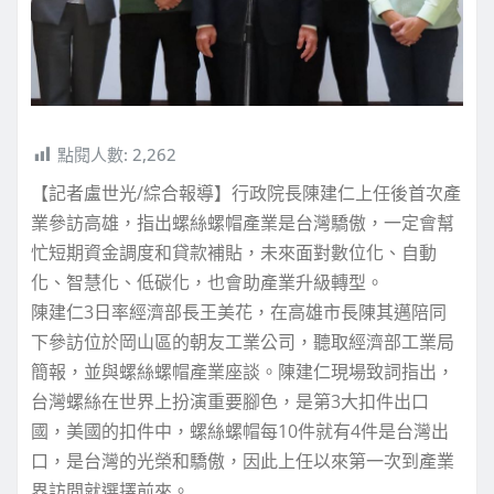
點閱人數:
2,262
【記者盧世光/綜合報導】行政院長陳建仁上任後首次產
業參訪高雄，指出螺絲螺帽產業是台灣驕傲，一定會幫
忙短期資金調度和貸款補貼，未來面對數位化、自動
化、智慧化、低碳化，也會助產業升級轉型。
陳建仁3日率經濟部長王美花，在高雄市長陳其邁陪同
下參訪位於岡山區的朝友工業公司，聽取經濟部工業局
簡報，並與螺絲螺帽產業座談。陳建仁現場致詞指出，
台灣螺絲在世界上扮演重要腳色，是第3大扣件出口
國，美國的扣件中，螺絲螺帽每10件就有4件是台灣出
口，是台灣的光榮和驕傲，因此上任以來第一次到產業
界訪問就選擇前來。