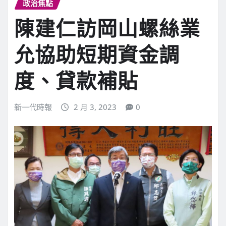
政治焦點
陳建仁訪岡山螺絲業
允協助短期資金調
度、貸款補貼
新一代時報
2 月 3, 2023
0