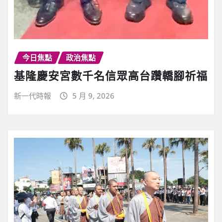
今日焦點
政治焦點
基隆慶安宮數千名信眾高台躦轎腳祈福
新一代時報
5 月 9, 2026