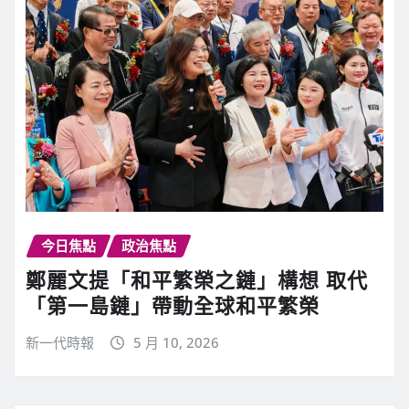
今日焦點
政治焦點
鄭麗文提「和平繁榮之鏈」構想 取代
「第一島鏈」帶動全球和平繁榮
新一代時報
5 月 10, 2026