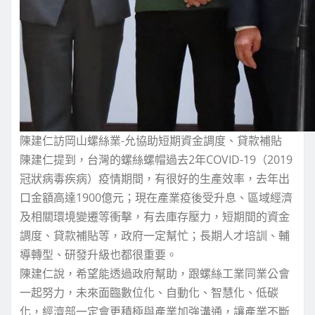
陳建仁訪岡山螺絲業-允協助短期資金調度、貸款補貼
陳建仁提到，台灣的螺絲螺帽過去2年COVID-19（2019
冠狀病毒疾病）疫情期間，有很好的生產效率，去年出
口金額高達1900億元；現在產業疫後受升息、區域經濟
及相關環境變遷等衝擊，有去庫存壓力，短期間的資金
調度、貸款補貼等，政府一定幫忙；長期人才培訓、輔
導轉型、研發升級也都很重要。
陳建仁說，希望能透過政府幫助，跟螺絲工業同業公會
一起努力，未來面臨數位化、自動化、智慧化、低碳
化，經濟部一定會更積極與產業加強溝通，讓產業不斷