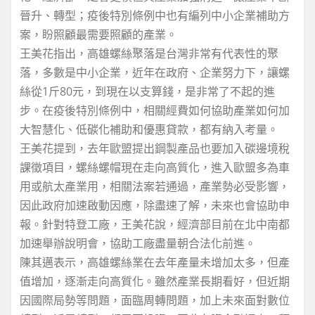
晉升、轉型；疫後特別條例中也有編列中小企業補助方
案，盼照顧最需要照顧的產業。
王美花指出，高雄螺絲聚落是台灣非常有代表性的聚
落，多數是中小企業，近年在政府、企業努力下，讓螺
絲從1斤80元，到現在以支算錢，是非常了不起的進
步。在疫後特別條例中，相關經費如何協助產業如何加
大智慧化、低碳化補助和優惠貸款，都有納入考量。
王美花提到，去年歐盟提出鋼製產品也要加入碳邊境稅
課徵項目，螺絲螺帽現在走向高質化，進入歐盟多為車
用或航太產業用，相關法案若通過，產業勢必受影響，
因此政府加速啟動因應，除盡速了解，未來也會協助申
報。針對特登工廠，王美花說，經濟部目前在北中南都
加速舉辦說明會，協助工廠盡量朝合法化前進。
陳其邁表示，高雄螺絲業在去年產量未增加太多，但產
值增加，逐漸走向高質化。雖然產業長期看好，但近期
因國際局勢等問題，面臨周轉問題，加上未來面對數位