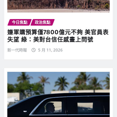
今日焦點
政治焦點
嫌軍購預算僅7800億元不夠 美官員表
失望 綠：美對台信任感畫上問號
新一代時報
5 月 11, 2026