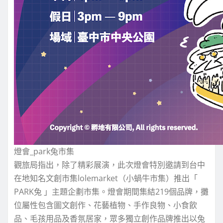
燈會_park兔市集
觀旅局指出，除了精彩展演，此次燈會特別邀請到台中
在地知名文創市集lolemarket（小蝸牛市集）推出「
PARK兔 」主題企劃市集。燈會期間集結219個品牌，攤
位屬性包含圖文創作、花藝植物、手作良物、小食飲
品、毛孩用品及香氛居家，眾多獨立創作品牌推出以兔