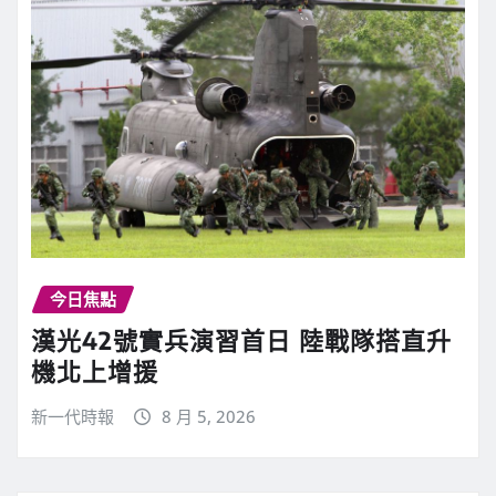
今日焦點
漢光42號實兵演習首日 陸戰隊搭直升
機北上增援
新一代時報
8 月 5, 2026