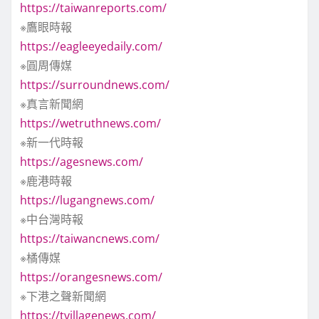
https://taiwanreports.com/
※鷹眼時報
https://eagleeyedaily.com/
※圓周傳媒
https://surroundnews.com/
※真言新聞網
https://wetruthnews.com/
※新一代時報
https://agesnews.com/
※鹿港時報
https://lugangnews.com/
※中台灣時報
https://taiwancnews.com/
※橘傳媒
https://orangesnews.com/
※下港之聲新聞網
https://tvillagenews.com/