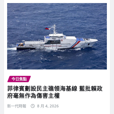
今日焦點
菲律賓劃設民主礁領海基線 藍批賴政
府毫無作為傷害主權
新一代時報
8 月 4, 2026