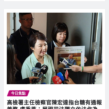
今日焦點
高檢署主任檢察官陳宏達指台糖有通報
義務 盧秀燕：展現司法獨立依法作為