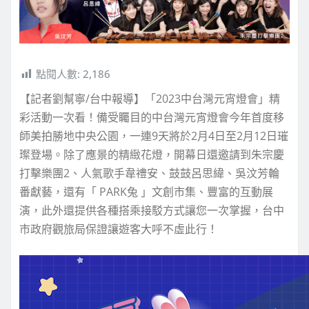
點閱人數:
2,186
【記者劉幫寧/台中報導】「2023中台灣元宵燈會」精
彩活動一次看！備受矚目的中台灣元宵燈會今年首度移
師美拍勝地中央公園，一連9天將於2月4日至2月12日璀
璨登場。除了應景的精緻花燈，開幕日還邀請到朱宗慶
打擊樂團2、人氣歌手韋禮安、鼓鼓呂思緯、吳汶芳輪
番獻藝，還有「 PARK兔 」文創市集、豐富的互動展
演，此外還提供各種搭乘接駁方式讓您一次掌握，台中
市政府觀旅局保證讓遊客大呼不虛此行！