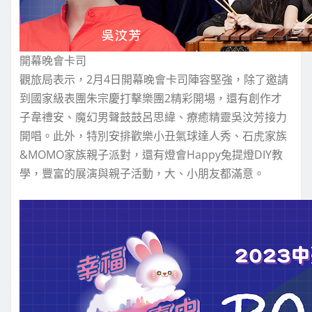
開幕晚會卡司
觀旅局表示，2月4日開幕晚會卡司陣容堅強，除了邀請
到國家級表團朱宗慶打擊樂團2精彩開場，還有創作才
子韋禮安、魔幻男聲鼓鼓呂思緯、療癒精靈吳汶芳接力
開唱。此外，特別安排歡樂小丑氣球達人秀、石虎家族
&MOMO家族親子派對，還有燈會Happy兔提燈DIY教
學，豐富的展演與親子活動，大、小朋友都滿意。