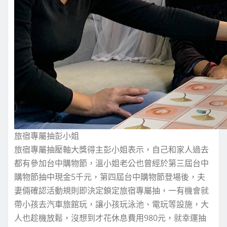
旅宿專屬抽彭小姐
旅宿專屬抽壓軸大獎得主彭小姐表示，自己和家人過去
都有參加台中購物節，溫小姐老公也曾經於第三屆台中
購物節抽中現金5千元，第四屆台中購物節登場後，夫
妻倆確認活動規則即決定鎖定旅宿專屬抽，一有機會就
帶小孩去汽車旅館玩，讓小孩玩泳池、電玩等設施，大
人也趁機放鬆，沒想到才花休息費用980元，就幸運抽