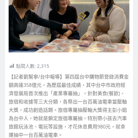
點閱人數:
2,315
【記者劉幫寧/台中報導】第四屆台中購物節登錄消費金
額高達358億元，為歷屆最佳成績，其中台中市政府經
濟發展局首次推出「產業專屬抽」，針對美食(餐飲)、
旅宿和收據等三大分類，各祭出一台百萬油電車當壓軸
大獎，成功創造話題。旅宿專屬抽壓軸大獎得主彭小姐
為台中人，她就是鎖定旅宿專屬抽，特別帶小孩去汽車
旅館玩泳池、電玩等設施，才花休息費用980元，就幸
運抽中一台百萬油電車。