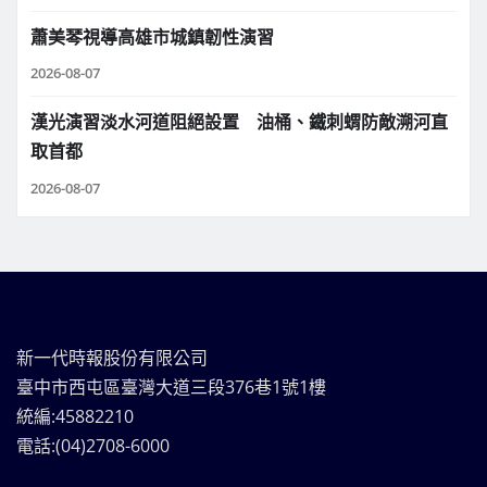
蕭美琴視導高雄市城鎮韌性演習
2026-08-07
漢光演習淡水河道阻絕設置 油桶、鐵刺蝟防敵溯河直
取首都
2026-08-07
新一代時報股份有限公司
臺中市西屯區臺灣大道三段376巷1號1樓
統編:45882210
電話:(04)2708-6000