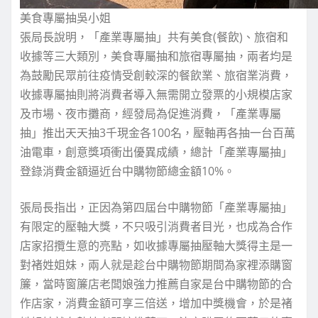
美食專屬抽吳小姐
張局長說明，「產業專屬抽」共有美食(餐飲)、旅宿和
收據等三大類別，美食專屬抽和旅宿專屬抽，兩者均是
為鼓勵民眾前往疫情受創較深的餐飲業、旅宿業消費，
收據專屬抽則將消費者導入無需開立發票的小規模店家
及市場、夜市攤商，經發局為促進消費，「產業專屬
抽」推出天天抽3千現金各100名，壓軸再各抽一台百萬
油電車，創意獎項衝出優異成績，總計「產業專屬抽」
登錄消費金額逼近台中購物節總金額10%。
張局長指出，正因為第四屆台中購物節「產業專屬抽」
有限定的壓軸大獎，不只吸引消費者目光，也成為合作
店家招攬生意的亮點，如收據專屬抽壓軸大獎得主是一
對褚姓姐妹，兩人就是趁台中購物節期間為家裡添購窗
簾，當時窗簾店老闆娘強力推薦自家是台中購物節的合
作店家，消費金額可享三倍送，增加中獎機會，於是褚