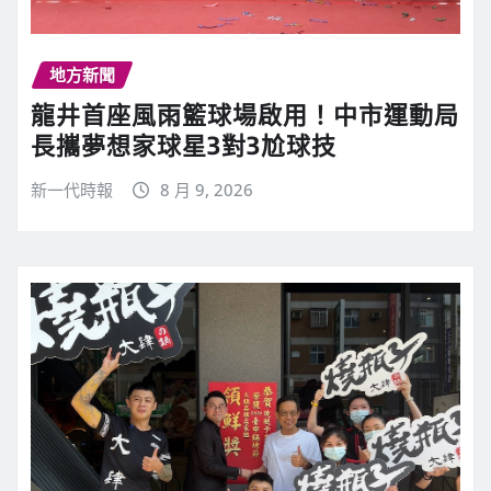
地方新聞
龍井首座風雨籃球場啟用！中市運動局
長攜夢想家球星3對3尬球技
新一代時報
8 月 9, 2026