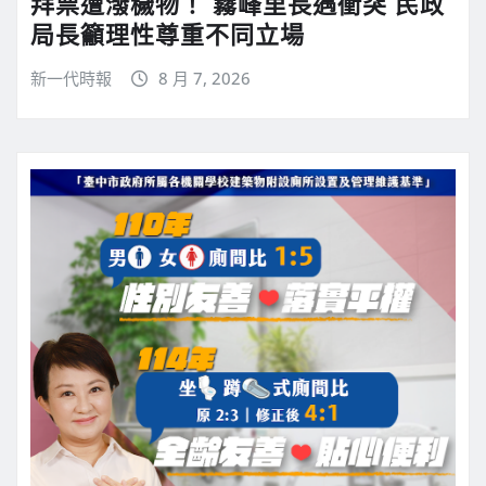
拜票遭潑穢物！ 霧峰里長遇衝突 民政
局長籲理性尊重不同立場
新一代時報
8 月 7, 2026