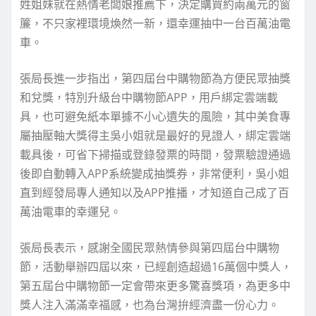
姓姐妹就在熱情老闆娘推薦下，決定購買約兩萬元的窗
簾，不只家裡環境煥然一新，還幸運抽中一台百萬油電
車。
張局長進一步指出，第四屆台中購物節為方便民眾抽獎
和兌獎，特別升級台中購物節APP，用戶綁定雲端載
具，也可避免紙本單據不小心遺失的風險，其中美食專
屬抽壓軸大獎得主吳小姐就是最好的見證人，綁定雲端
載具後，可省下掃描或登錄發票的時間，發票驗證通過
後即自動轉入APP系統變成抽獎券，非常便利，吳小姐
直到經發局專人通知以及APP推播，才知道自己成了百
萬油電車的幸運兒。
張局長表示，感謝全國民眾熱情參與第四屆台中購物
節，活動舉辦四屆以來，已經創造超過16萬個中獎人，
第五屆台中購物節一定會帶來更多驚喜獎項，為更多中
獎人注入滿滿幸福感，也為台灣拚經濟盡一份心力。