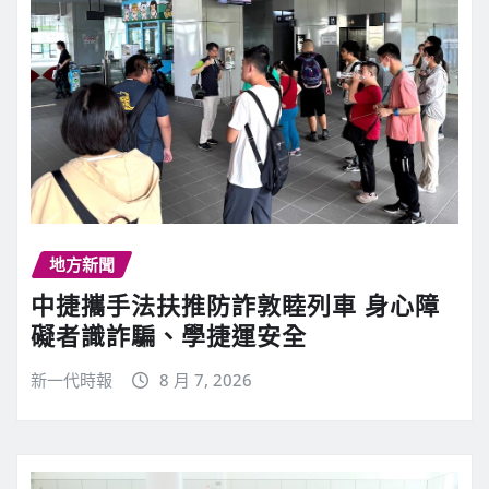
地方新聞
中捷攜手法扶推防詐敦睦列車 身心障
礙者識詐騙、學捷運安全
新一代時報
8 月 7, 2026