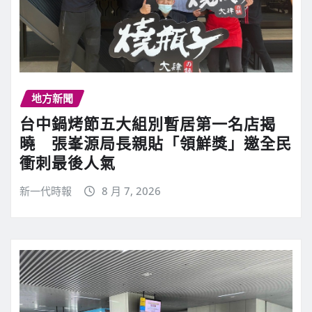
地方新聞
台中鍋烤節五大組別暫居第一名店揭
曉 張峯源局長親貼「領鮮獎」邀全民
衝刺最後人氣
新一代時報
8 月 7, 2026