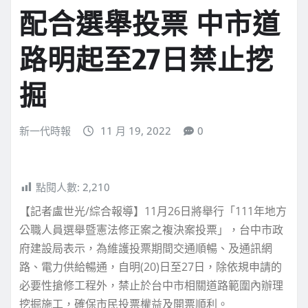
配合選舉投票 中市道
路明起至27日禁止挖
掘
新一代時報
11 月 19, 2022
0
點閱人數:
2,210
【記者盧世光/綜合報導】11月26日將舉行「111年地方
公職人員選舉暨憲法修正案之複決案投票」，台中市政
府建設局表示，為維護投票期間交通順暢、及通訊網
路、電力供給暢通，自明(20)日至27日，除依規申請的
必要性搶修工程外，禁止於台中市相關道路範圍內辦理
挖掘施工，確保市民投票權益及開票順利。