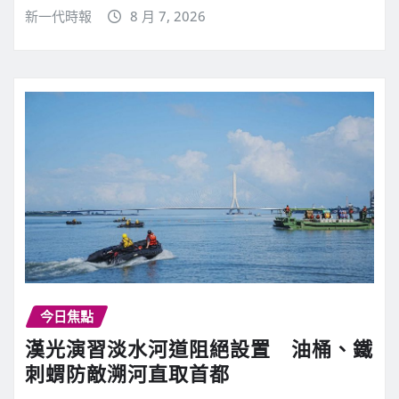
新一代時報
8 月 7, 2026
今日焦點
漢光演習淡水河道阻絕設置 油桶、鐵
刺蝟防敵溯河直取首都