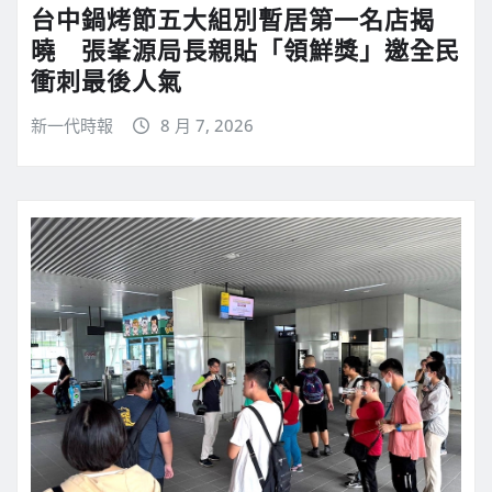
台中鍋烤節五大組別暫居第一名店揭
曉 張峯源局長親貼「領鮮獎」邀全民
衝刺最後人氣
新一代時報
8 月 7, 2026