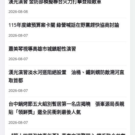
漢光演習 金防部模擬聯合火力打擊登陸敵軍
2026-08-08
115年度總預算案卡關 綠營喊話在野黨趕快協商討論
2026-08-07
蕭美琴視導高雄市城鎮韌性演習
2026-08-07
漢光演習淡水河道阻絕設置 油桶、鐵刺蝟防敵溯河直
取首都
2026-08-07
台中鍋烤節五大組別暫居第一名店揭曉 張峯源局長親
貼「領鮮獎」邀全民衝刺最後人氣
2026-08-07