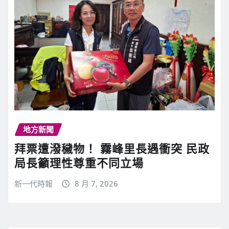
地方新聞
拜票遭潑穢物！ 霧峰里長遇衝突 民政
局長籲理性尊重不同立場
新一代時報
8 月 7, 2026