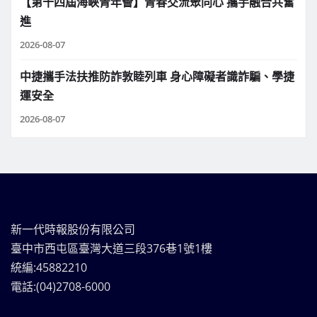
【第十四屆海峽青年薈】青春交流聚同心 攜手融合共奮
進
2026-08-07
中捷攜手法扶推防詐敦睦列車 身心障礙者識詐騙、學捷
運安全
2026-08-07
新一代時報股份有限公司
臺中市西屯區臺灣大道三段376巷1號1樓
統編:45882210
電話:(04)2708-6000