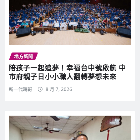
地方新聞
陪孩子一起追夢！幸福台中號啟航 中
市府親子日小小職人翻轉夢想未來
新一代時報
8 月 7, 2026