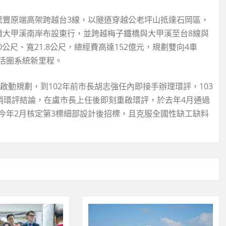
號豐原端高架跨越台3線，以隧道穿越公老坪山抵達石岡區，
續大甲溪南岸布設東行，並跨越梅子鐵橋與大甲溪至台8線與
公尺、寬21.8公尺，總經費高達152億元，規劃雙向4車
活圈系統新里程。
啟動規劃，到102年前市長胡志強任內即接手辦理環評，103
銷環評結論，在盧市長上任後即刻重啟環評，於去年4月通過
今年2月核定第3標細部設計後招標，且克服全國性缺工缺料