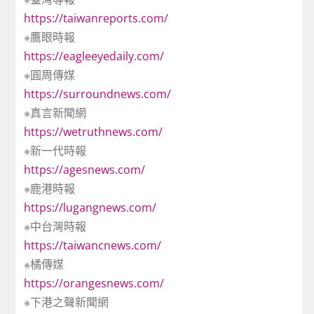
https://taiwanreports.com/
※鷹眼時報
https://eagleeyedaily.com/
※圓周傳媒
https://surroundnews.com/
※真言新聞網
https://wetruthnews.com/
※新一代時報
https://agesnews.com/
※鹿港時報
https://lugangnews.com/
※中台灣時報
https://taiwancnews.com/
※橘傳媒
https://orangesnews.com/
※下港之聲新聞網