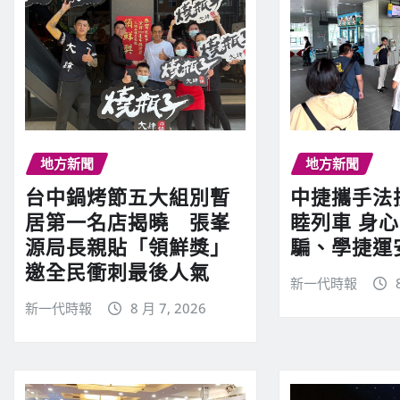
地方新聞
地方新聞
台中鍋烤節五大組別暫
中捷攜手法
居第一名店揭曉 張峯
睦列車 身
源局長親貼「領鮮獎」
騙、學捷運
邀全民衝刺最後人氣
新一代時報
新一代時報
8 月 7, 2026