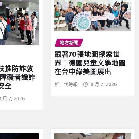
地方新聞
跟著70張地圖探索世
界！德國兒童文學地圖
扶推防詐敦
在台中綠美圖展出
心障礙者識詐
新一代時報
8 月 7, 2026
安全
8 月 7, 2026