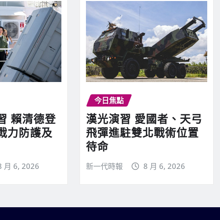
今日焦點
習 賴清德登
漢光演習 愛國者、天弓
戰力防護及
飛彈進駐雙北戰術位置
待命
8 月 6, 2026
新一代時報
8 月 6, 2026