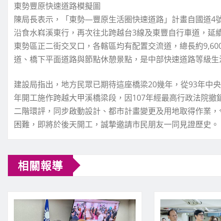
東勢豐原快速道路模擬圖
陳局長表示，「東勢—豐原生活圈快速道路」計畫自國道4
沿食水嵙溪東行，再次往北跨越台3線及東豐自行車道，延
東勢區正二街交叉口，各轄區均有配置交流道，總長約9,600
道、橋下平面道路與節點休憩景點，是中部快速道路等級生
建設局指出，地方民眾已期待這座橋梁20幾年，從93年中央
年開工施作跨越大甲溪橋梁段，因107年經最高行政法院撤
二階環評，同步啟動設計、都市計畫變更及用地取得作業，
困難，即將於後天開工，誠摯邀請市民朋友一同見證歷史。
相關報導