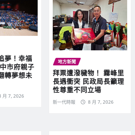
追夢！幸福
地方新聞
 中市府親子
拜票遭潑穢物！ 霧峰里
翻轉夢想未
長遇衝突 民政局長籲理
性尊重不同立場
8 月 7, 2026
新一代時報
8 月 7, 2026