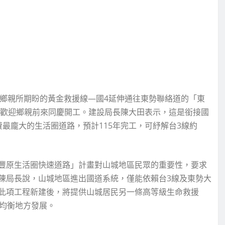
山城鄉親所期盼的黃金救援線—國4延伸通往東勢聯絡道的「東
府歡迎鄉親前來同慶開工。建設局長陳大田表示，這是銜接國
最龐大的生活圈道路，預計115年完工，可紓解台3線約
豐原生活圈快速道路」計畫對山城地區民眾的重要性，要求
陳局長說，山城地區進出國道系統，僅能依賴台3線及東勢大
此項工程新建後，將提供山城居民另一條高等級生命救援
，均衡地方發展。