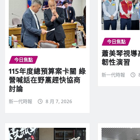
今日焦點
蕭美琴視導
今日焦點
韌性演習
115年度總預算案卡關 綠
新一代時報
營喊話在野黨趕快協商
討論
新一代時報
8 月 7, 2026