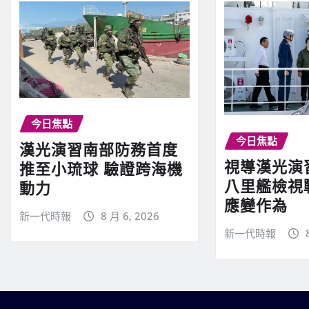
今日焦點
今日焦點
漢光演習南部防務首度
視導漢光演
推至小琉球 驗證跨海機
八里艦檢視
動力
應變作為
新一代時報
8 月 6, 2026
新一代時報