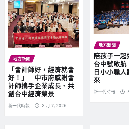
地方新聞
陪孩子一起
地方新聞
台中號啟航
「會計師好，經濟就會
日小小職人
好！」 中市府感謝會
來
計師攜手企業成長、共
新一代時報
創台中經濟榮景
新一代時報
8 月 7, 2026