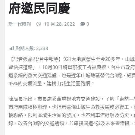
府邀民同慶
新一代時報
10 月 28, 2022
0
點閱人數:
2,333
【記者張品君/台中報導】921大地震發生至今20多年，
豐快速道路」，10月30日將舉辦復工祈福典禮，台中市政
道系統的重大交通建設，也是近年山城地區替代台3線、經費
45%的交通流量，建構山城生活圈路網。
陳局長指出，市長盧秀燕重視地方交通建設，了解「東勢—
市府團隊積極辦理，也指示這條山城生命救援線務必復工。
橋聯絡，限制區域生活圈的發展，也不利車流紓解及防災，
線，改善台3線的交通瓶頸，並串接國道4號及未來豐潭段