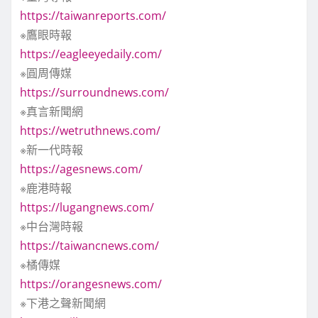
https://taiwanreports.com/
※鷹眼時報
https://eagleeyedaily.com/
※圓周傳媒
https://surroundnews.com/
※真言新聞網
https://wetruthnews.com/
※新一代時報
https://agesnews.com/
※鹿港時報
https://lugangnews.com/
※中台灣時報
https://taiwancnews.com/
※橘傳媒
https://orangesnews.com/
※下港之聲新聞網