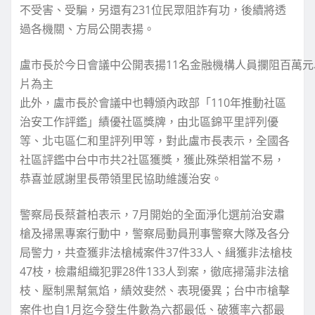
不受害、受騙，另還有231位民眾阻詐有功，後續將透
過各機關、方局公開表揚。
盧市長於今日會議中公開表揚11名金融機構人員攔阻百萬元
片為主
此外，盧市長於會議中也轉頒內政部「110年推動社區
治安工作評鑑」績優社區獎牌，由北區錦平里評列優
等、北屯區仁和里評列甲等，對此盧市長表示，全國各
社區評鑑中台中市共2社區獲獎，獲此殊榮相當不易，
恭喜並感謝里長帶領里民協助維護治安。
警察局長蔡蒼柏表示，7月開始的全面淨化選前治安肅
槍及掃黑專案行動中，警察局動員刑事警察大隊及各分
局警力，共查獲非法槍械案件37件33人、緝獲非法槍枝
47枝，檢肅組織犯罪28件133人到案，徹底掃蕩非法槍
枝、壓制黑幫氣焰，績效斐然、表現優異；台中市槍擊
案件也自1月迄今發生件數為六都最低、破獲率六都最