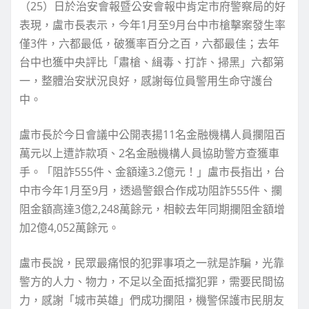
（25）日於治安會報暨公安會報中肯定市府警察局的好
表現，盧市長表示，今年1月至9月台中市槍擊案發生率
僅3件，六都最低，破獲率百分之百，六都最佳；去年
台中也獲中央評比「肅槍、緝毒、打詐、掃黑」六都第
一，整體治安狀況良好，感謝每位員警用生命守護台
中。
盧市長於今日會議中公開表揚11名金融機構人員攔阻百
萬元以上遭詐款項、2名金融機構人員協助警方查獲車
手。「阻詐555件、金額達3.2億元！」盧市長指出，台
中市今年1月至9月，透過警銀合作成功阻詐555件、攔
阻金額高達3億2,248萬餘元，相較去年同期攔阻金額增
加2億4,052萬餘元。
盧市長說，民眾最痛恨的犯罪事項之一就是詐騙，光靠
警方的人力、物力，不足以全面抵擋犯罪，需要民間協
力，感謝「城市英雄」們成功攔阻，機警保護市民朋友