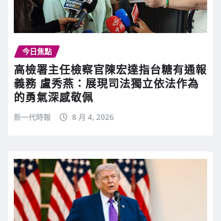
今日焦點
高檢署主任檢察官陳宏達指台糖有通報
義務 盧秀燕：展現司法獨立依法作為
的勇氣深感敬佩
新一代時報
8 月 4, 2026