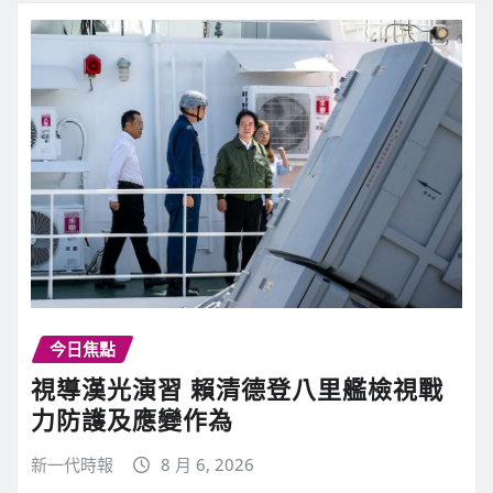
今日焦點
視導漢光演習 賴清德登八里艦檢視戰
力防護及應變作為
新一代時報
8 月 6, 2026