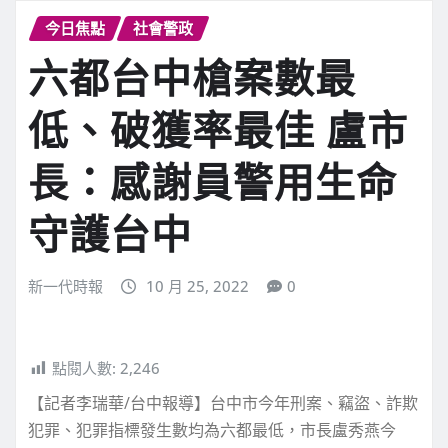
今日焦點
社會警政
六都台中槍案數最
低、破獲率最佳 盧市
長：感謝員警用生命
守護台中
新一代時報
10 月 25, 2022
0
點閱人數:
2,246
【記者李瑞華/台中報導】台中市今年刑案、竊盜、詐欺
犯罪、犯罪指標發生數均為六都最低，市長盧秀燕今