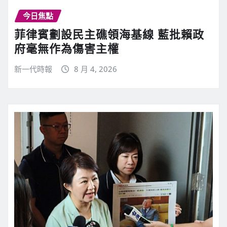
今日焦點
菲律賓劃設民主礁領海基線 藍批賴政
府毫無作為傷害主權
新一代時報
8 月 4, 2026