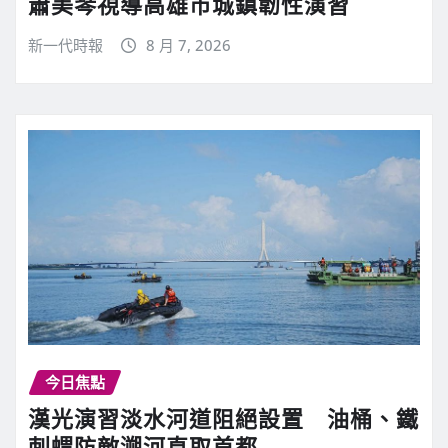
蕭美琴視導高雄市城鎮韌性演習
新一代時報
8 月 7, 2026
今日焦點
漢光演習淡水河道阻絕設置 油桶、鐵
刺蝟防敵溯河直取首都