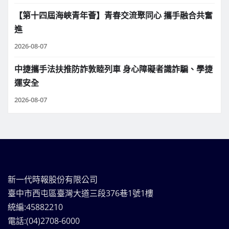
【第十四屆海峽青年薈】青春交流聚同心 攜手融合共奮
進
2026-08-07
中捷攜手法扶推防詐敦睦列車 身心障礙者識詐騙、學捷
運安全
2026-08-07
新一代時報股份有限公司
臺中市西屯區臺灣大道三段376巷1號1樓
統編:45882210
電話:(04)2708-6000