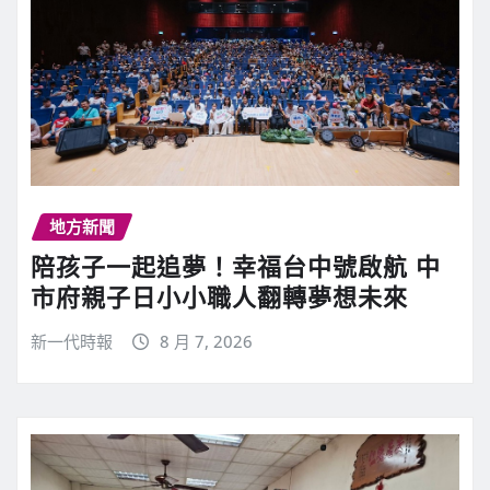
地方新聞
陪孩子一起追夢！幸福台中號啟航 中
市府親子日小小職人翻轉夢想未來
新一代時報
8 月 7, 2026