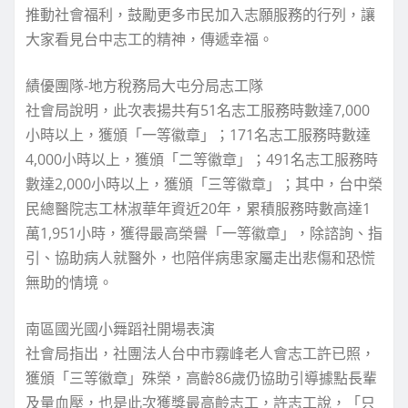
推動社會福利，鼓勵更多市民加入志願服務的行列，讓
大家看見台中志工的精神，傳遞幸福。
績優團隊-地方稅務局大屯分局志工隊
社會局說明，此次表揚共有51名志工服務時數達7,000
小時以上，獲頒「一等徽章」；171名志工服務時數達
4,000小時以上，獲頒「二等徽章」；491名志工服務時
數達2,000小時以上，獲頒「三等徽章」；其中，台中榮
民總醫院志工林淑華年資近20年，累積服務時數高達1
萬1,951小時，獲得最高榮譽「一等徽章」，除諮詢、指
引、協助病人就醫外，也陪伴病患家屬走出悲傷和恐慌
無助的情境。
南區國光國小舞蹈社開場表演
社會局指出，社團法人台中市霧峰老人會志工許已照，
獲頒「三等徽章」殊榮，高齡86歲仍協助引導據點長輩
及量血壓，也是此次獲獎最高齡志工，許志工說，「只