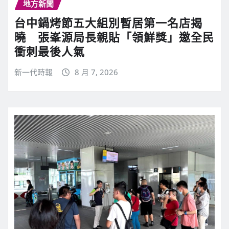
地方新聞
台中鍋烤節五大組別暫居第一名店揭
曉 張峯源局長親貼「領鮮獎」邀全民
衝刺最後人氣
新一代時報
8 月 7, 2026