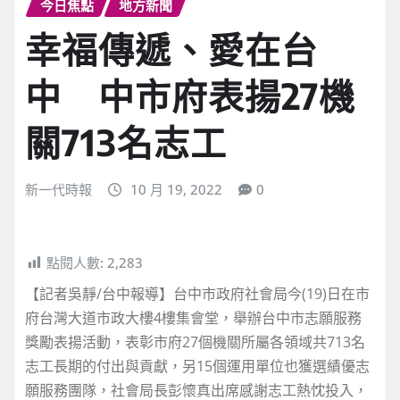
今日焦點
地方新聞
幸福傳遞、愛在台
中 中市府表揚27機
關713名志工
新一代時報
10 月 19, 2022
0
點閱人數:
2,283
【記者吳靜/台中報導】台中市政府社會局今(19)日在市
府台灣大道市政大樓4樓集會堂，舉辦台中市志願服務
獎勵表揚活動，表彰市府27個機關所屬各領域共713名
志工長期的付出與貢獻，另15個運用單位也獲選績優志
願服務團隊，社會局長彭懷真出席感謝志工熱忱投入，