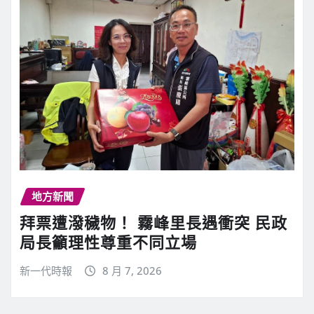
地方新聞
拜票遭潑穢物！ 霧峰里長遇衝突 民政
局長籲理性尊重不同立場
新一代時報
8 月 7, 2026