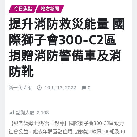
今日焦點
地方新聞
提升消防救災能量 國
際獅子會300-C2區
捐贈消防警備車及消
防靴
新一代時報
10 月 13, 2022
0
點閱人數:
2,198
【記者詹姆士熊/台中報導】國際獅子會300-C2區致力
社會公益，繼去年購置數位類比雙模無線電100組及40