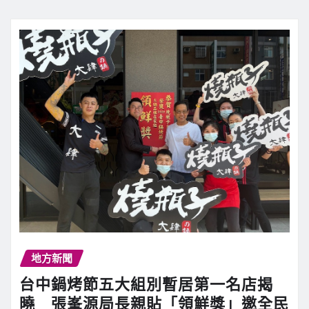
地方新聞
台中鍋烤節五大組別暫居第一名店揭
曉 張峯源局長親貼「領鮮獎」邀全民