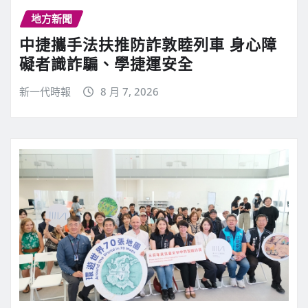
地方新聞
中捷攜手法扶推防詐敦睦列車 身心障
礙者識詐騙、學捷運安全
新一代時報
8 月 7, 2026