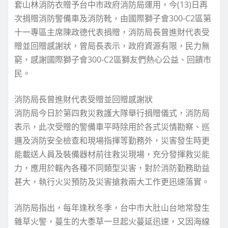
套山林消防衣贈予台中市政府消防局運用，今(13)日再
次捐贈消防警備車及消防靴，由國際獅子會300-C2區第
十一專區主席陳政德代表捐贈，消防局長曾進財代表受
贈並回贈感謝狀，曾局長表示，政府資源有限，民力無
窮，感謝國際獅子會300-C2區獅友們熱心公益、回饋市
民。
消防局長曾進財代表受贈並回贈感謝狀
消防局今日於第四救災救護大隊舉行捐贈儀式，消防局
表示，此次受贈的警備車平時除用於各式災情勘察、巡
邏及消防安全檢查和現場指揮等勤務外，災害發生時更
能載送人員及裝備器材前往救災現場，充分發揮救災能
力，應用於轄內各種不同類型災害，對於消防勤務助益
甚大，執行火災預防及災害搶救兩大工作更迅速落實。
消防局指出，每年逢秋冬季，台中市大肚山台地常發生
雜草火警，蔓生的大黍草一旦起火蔓延迅速，又因海線