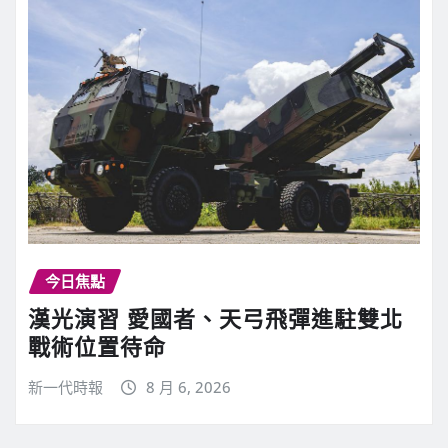
今日焦點
漢光演習 愛國者、天弓飛彈進駐雙北
戰術位置待命
新一代時報
8 月 6, 2026