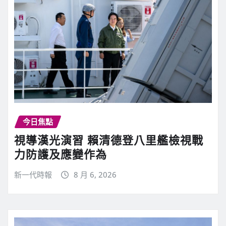
今日焦點
視導漢光演習 賴清德登八里艦檢視戰
力防護及應變作為
新一代時報
8 月 6, 2026