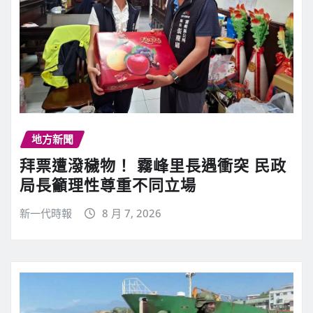
地方新聞
拜票遭潑穢物！ 霧峰里長遇衝突 民政
局長籲理性尊重不同立場
新一代時報
8 月 7, 2026