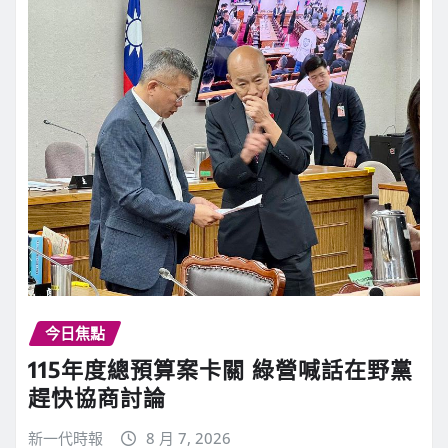
今日焦點
115年度總預算案卡關 綠營喊話在野黨
趕快協商討論
新一代時報
8 月 7, 2026