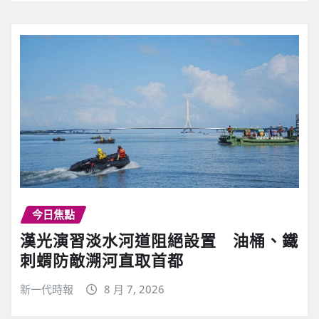
今日焦點
漢光演習淡水河道阻絕設置 油桶、鐵
刺蝟防敵溯河直取首都
新一代時報
8 月 7, 2026