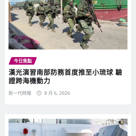
今日焦點
漢光演習南部防務首度推至小琉球 驗
證跨海機動力
新一代時報
8 月 6, 2026