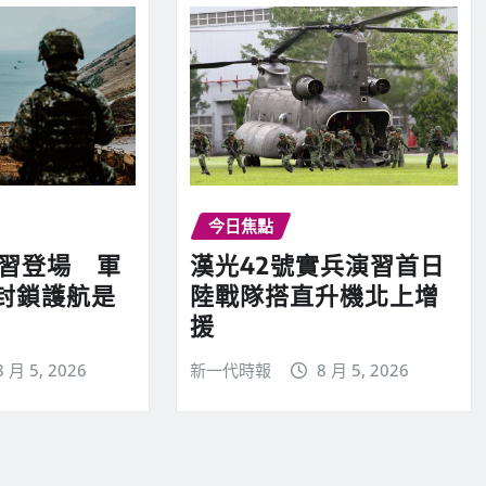
今日焦點
演習登場 軍
漢光42號實兵演習首日
封鎖護航是
陸戰隊搭直升機北上增
援
8 月 5, 2026
新一代時報
8 月 5, 2026