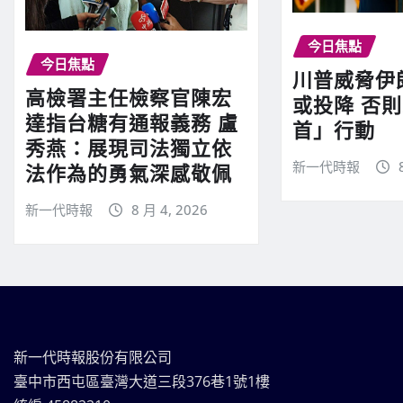
今日焦點
今日焦點
川普威脅伊
高檢署主任檢察官陳宏
或投降 否
達指台糖有通報義務 盧
首」行動
秀燕：展現司法獨立依
新一代時報
法作為的勇氣深感敬佩
新一代時報
8 月 4, 2026
新一代時報股份有限公司
臺中市西屯區臺灣大道三段376巷1號1樓