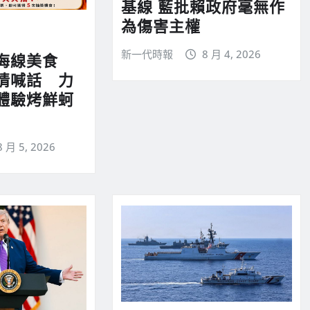
基線 藍批賴政府毫無作
為傷害主權
新一代時報
8 月 4, 2026
海線美食
情喊話 力
體驗烤鮮蚵
8 月 5, 2026