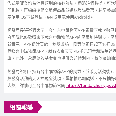
售式量販業均為消費類別的核心熱點，透過這個數據，可說
開跑後，再紛紛搶購高單價商品並迅速登錄發票，趁早參加購
眾使用iOS下載登錄、約4成民眾使用Android。
經發局長張峯源表示，今年台中購物節APP累積下載次數已
府團隊也鼓勵還未下載台中購物節APP的民眾加快腳步，民
新資訊，APP還建置線上兌獎系統，民眾於即日起至10月
登錄台中購物節APP，就有機會天天抽2千元現金和精美禮
車，此外，永慶慈善基金會也提供公益特別抽，將於壓軸抽當
經發局說明，持有台中購物節APP的民眾，於暖身活動後即可
續暖身活動的天天抽現金獎項，壓軸抽也加碼送，不只抽好
大獎。詳情可至台中購物節官網
https://fun.taichung.gov
相關報導