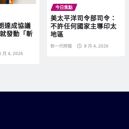
今日焦點
美太平洋司令部司令：
朗達成協議
不許任何國家主導印太
則就發動「斬
地區
新一代時報
8 月 4, 2026
8 月 4, 2026