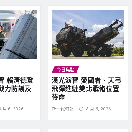
今日焦點
習 賴清德登
漢光演習 愛國者、天弓
戰力防護及
飛彈進駐雙北戰術位置
待命
8 月 6, 2026
新一代時報
8 月 6, 2026