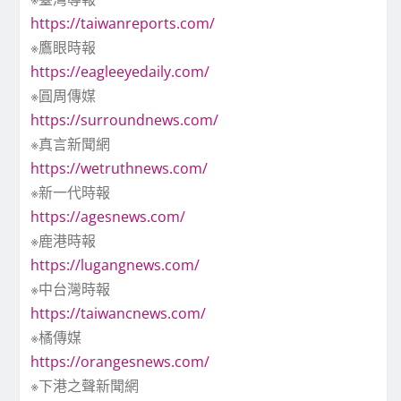
https://taiwanreports.com/
※鷹眼時報
https://eagleeyedaily.com/
※圓周傳媒
https://surroundnews.com/
※真言新聞網
https://wetruthnews.com/
※新一代時報
https://agesnews.com/
※鹿港時報
https://lugangnews.com/
※中台灣時報
https://taiwancnews.com/
※橘傳媒
https://orangesnews.com/
※下港之聲新聞網