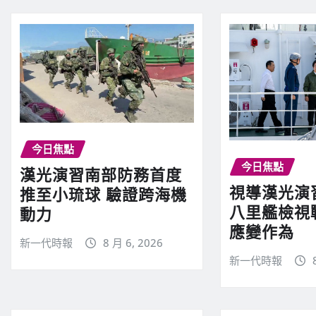
今日焦點
今日焦點
漢光演習南部防務首度
視導漢光演
推至小琉球 驗證跨海機
八里艦檢視
動力
應變作為
新一代時報
8 月 6, 2026
新一代時報