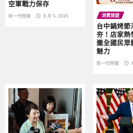
空軍戰力保存
消費旅遊
新一代時報
8 月 5, 2026
台中鍋烤節
夯！店家熱
邀全國民眾
魅力
新一代時報