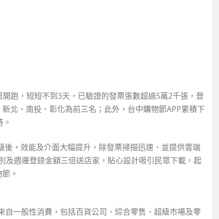
日開跑，短短不到3天，已驗證的發票張數超過5萬2千張，登
新北、南投、彰化為前三名；此外，台中購物節APP累積下
持。
升級後，效能及介面大幅提升，除發票掃描迅速、並提供雲端
別及週邊登錄金額三倍送店家，貼心設計吸引民眾下載，起
物節。
%來自一般性消費，包括百貨公司、綜合零售、超級市場及零