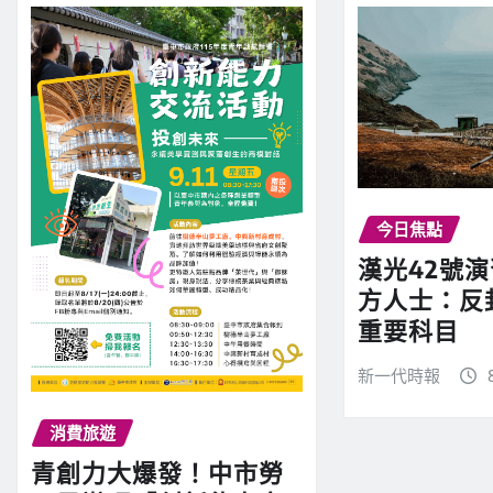
今日焦點
漢光42號
方人士：反
重要科目
新一代時報
消費旅遊
青創力大爆發！中市勞