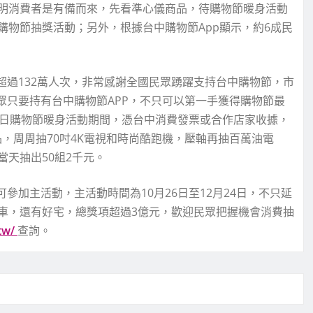
明消費者是有備而來，先看準心儀商品，待購物節暖身活動
物節抽獎活動；另外，根據台中購物節App顯示，約6成民
超過132萬人次，非常感謝全國民眾踴躍支持台中購物節，市
眾只要持有台中購物節APP，不只可以第一手獲得購物節最
25日購物節暖身活動期間，憑台中消費發票或合作店家收據，
品，周周抽70吋4K電視和時尚酷跑機，壓軸再抽百萬油電
天抽出50組2千元。
參加主活動，主活動時間為10月26日至12月24日，不只延
車，還有好宅，總獎項超過3億元，歡迎民眾把握機會消費抽
.tw/
查詢。