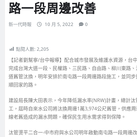
路一段周邊改善
新一代時報
10 月 5, 2022
0
點閱人數:
2,205
【記者劉幫寧/台中報導】配合城市發展及維護水資源，台
完成台灣大道一段、民權路、三民路、自由路、柳川東路、
道舊管汰換，明年安排於南屯路一段周邊路段施工，並同步
順回家的路。
建設局長陳大田表示，今年降低漏水率(NRW)計畫，總計汰
工，屆時自來水公司將汰換周邊1萬3,974公尺舊管，供
線老舊造成的漏水問題，確保民生用水需求得到保障。
汰管燙平二合一-中市府與水公司明年啟動南屯路一段周邊