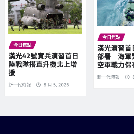
今日焦點
今日焦點
漢光演習首
漢光42號實兵演習首日
部署 海軍
陸戰隊搭直升機北上增
空軍戰力保
援
新一代時報
新一代時報
8 月 5, 2026