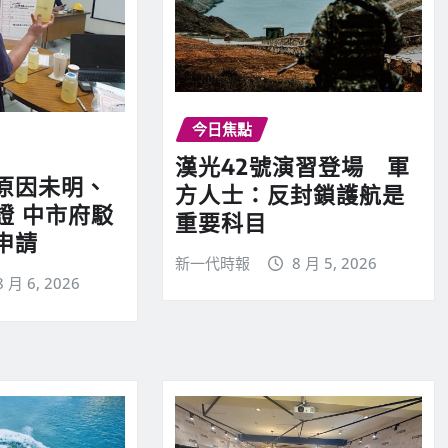
今日焦點
漢光42號演習登場 軍
原因未明、
方人士：反封鎖護航是
證 中市府駁
重要科目
申請
新一代時報
8 月 5, 2026
8 月 6, 2026