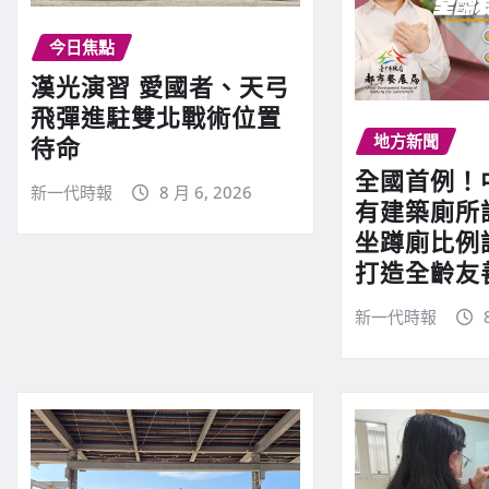
今日焦點
漢光演習 愛國者、天弓
飛彈進駐雙北戰術位置
地方新聞
待命
全國首例！
新一代時報
8 月 6, 2026
有建築廁
坐蹲廁比例
打造全齡友
新一代時報