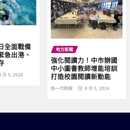
日全面戰備
地方新聞
緊急出港、
強化閱讀力！中市辦國
存
中小圖書教師增能培訓
8 月 5, 2026
打造校園閱讀新動能
新一代時報
8 月 5, 2026