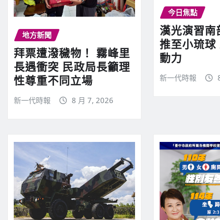
今日焦點
漢光演習南
地方新聞
推至小琉球
拜票遭潑穢物！ 霧峰里
動力
長遇衝突 民政局長籲理
新一代時報
性尊重不同立場
新一代時報
8 月 7, 2026