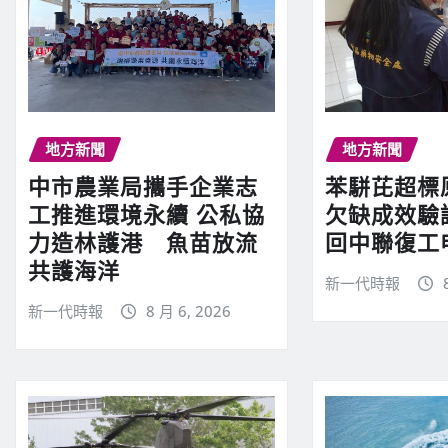
地方新聞
地方新聞
中市農業局攜手企業志
苯駢芘超標
工推進環境永續 公私協
欠缺成效驗
力造林護港 魚苗放流
回中聯復工
共護海洋
新一代時報
新一代時報
8 月 6, 2026