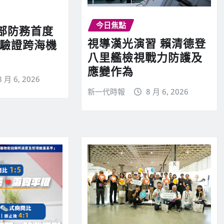
今日焦點
部防務首度
視導漢光演習 賴清德登
 驗證跨海機
八里艦檢視戰力防護及
應變作為
8 月 6, 2026
新一代時報
8 月 6, 2026