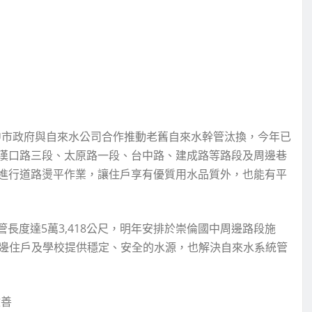
中市政府與自來水公司合作推動老舊自來水幹管汰換，今年已
漢口路三段、太原路一段、台中路、建成路等路段及周邊巷
進行道路燙平作業，讓住戶享有優質用水品質外，也能有平
管長度達5萬3,418公尺，明年安排於崇倫國中周邊路段施
應周邊住戶及學校提供穩定、安全的水源，也解決自來水系統管
改善