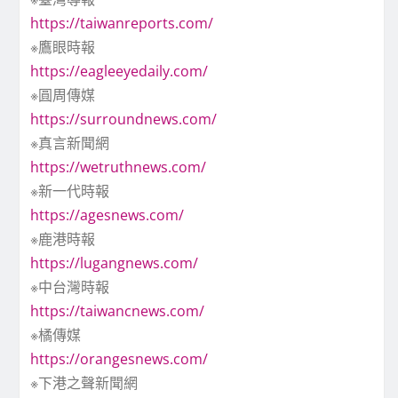
https://taiwanreports.com/
※鷹眼時報
https://eagleeyedaily.com/
※圓周傳媒
https://surroundnews.com/
※真言新聞網
https://wetruthnews.com/
※新一代時報
https://agesnews.com/
※鹿港時報
https://lugangnews.com/
※中台灣時報
https://taiwancnews.com/
※橘傳媒
https://orangesnews.com/
※下港之聲新聞網