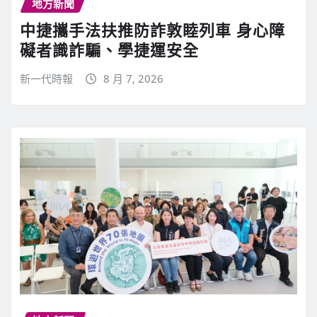
地方新聞
中捷攜手法扶推防詐敦睦列車 身心障
礙者識詐騙、學捷運安全
新一代時報
8 月 7, 2026