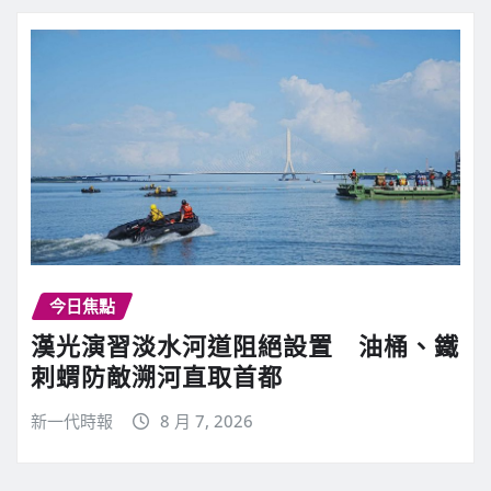
今日焦點
漢光演習淡水河道阻絕設置 油桶、鐵
刺蝟防敵溯河直取首都
新一代時報
8 月 7, 2026