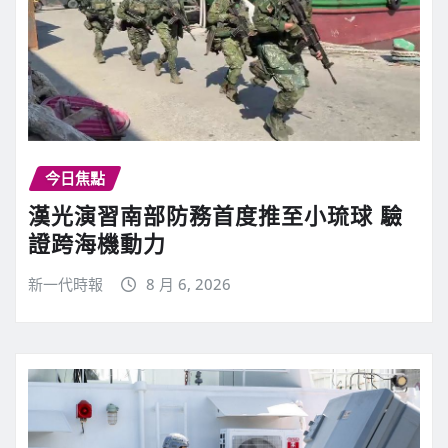
今日焦點
漢光演習南部防務首度推至小琉球 驗
證跨海機動力
新一代時報
8 月 6, 2026