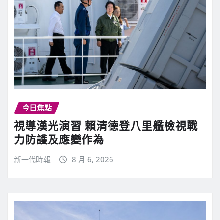
今日焦點
視導漢光演習 賴清德登八里艦檢視戰
力防護及應變作為
新一代時報
8 月 6, 2026