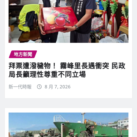
地方新聞
拜票遭潑穢物！ 霧峰里長遇衝突 民政
局長籲理性尊重不同立場
新一代時報
8 月 7, 2026