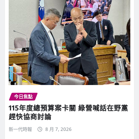
今日焦點
115年度總預算案卡關 綠營喊話在野黨
趕快協商討論
新一代時報
8 月 7, 2026