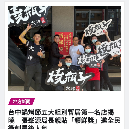
地方新聞
台中鍋烤節五大組別暫居第一名店揭
曉 張峯源局長親貼「領鮮獎」邀全民
衝刺最後人氣