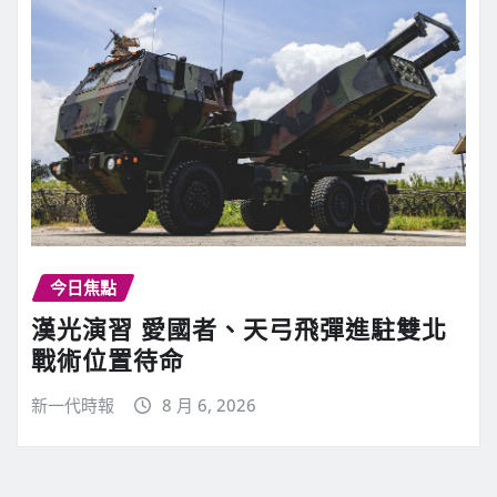
今日焦點
漢光演習 愛國者、天弓飛彈進駐雙北
戰術位置待命
新一代時報
8 月 6, 2026