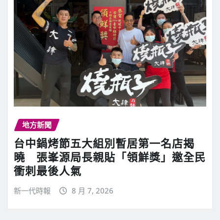
地方新聞
台中鍋烤節五大組別暫居第一名店揭
曉 張峯源局長親貼「領鮮獎」邀全民
衝刺最後人氣
新一代時報
8 月 7, 2026