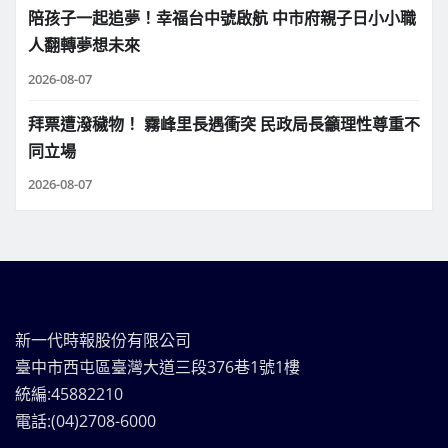
陪孩子一起追夢！幸福台中號啟航 中市府親子日小小職
人翻轉夢想未來
2026-08-07
拜票遭潑穢物！ 霧峰里長遇衝突 民政局長籲理性尊重不
同立場
2026-08-07
新一代時報股份有限公司
臺中市西屯區臺灣大道三段376巷1號1樓
統編:45882210
電話:(04)2708-6000