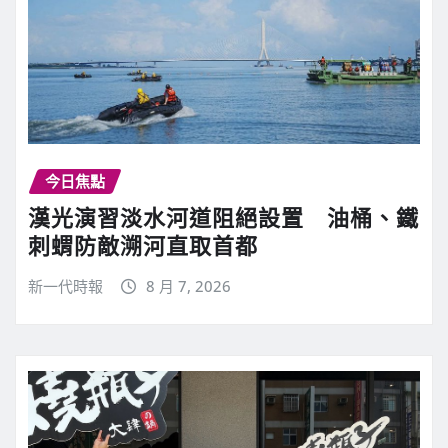
今日焦點
漢光演習淡水河道阻絕設置 油桶、鐵
刺蝟防敵溯河直取首都
新一代時報
8 月 7, 2026