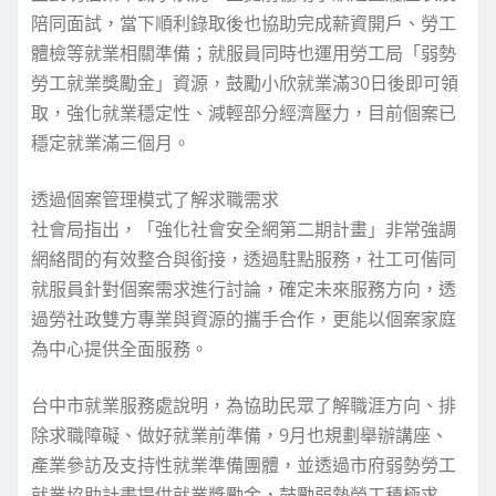
陪同面試，當下順利錄取後也協助完成薪資開戶、勞工
體檢等就業相關準備；就服員同時也運用勞工局「弱勢
勞工就業獎勵金」資源，鼓勵小欣就業滿30日後即可領
取，強化就業穩定性、減輕部分經濟壓力，目前個案已
穩定就業滿三個月。
透過個案管理模式了解求職需求
社會局指出，「強化社會安全網第二期計畫」非常強調
網絡間的有效整合與銜接，透過駐點服務，社工可偕同
就服員針對個案需求進行討論，確定未來服務方向，透
過勞社政雙方專業與資源的攜手合作，更能以個案家庭
為中心提供全面服務。
台中市就業服務處說明，為協助民眾了解職涯方向、排
除求職障礙、做好就業前準備，9月也規劃舉辦講座、
產業參訪及支持性就業準備團體，並透過市府弱勢勞工
就業協助計畫提供就業獎勵金，鼓勵弱勢勞工積極求