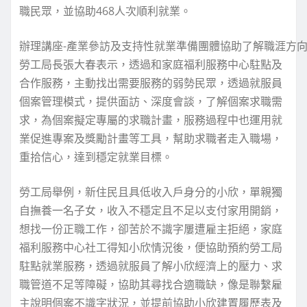
職民眾，並協助468人次順利就業。
辦理講座-產業參訪及支持性就業準備團體協助了解職涯方
勞工局長張大春表示，透過和家庭福利服務中心駐點及
合作服務，主動找出需要服務的弱勢民眾，透過就服員
個案管理模式，提供面訪、深度會談，了解個案求職需
求，為個案擬定專屬的求職計畫，服務過程中也運用就
業促進專案及獎勵計畫等工具，幫助求職者走入職場，
重拾信心，達到穩定就業目標。
勞工局舉例，新住民且具低收入戶身分的小欣，單親獨
自撫養一名子女，收入不穩定且不足以支付家用開銷，
想找一份正職工作，卻苦於不識字屢遭雇主拒絕，家庭
福利服務中心社工得知小欣情況後，便協助預約勞工局
駐點就業服務，透過就服員了解小欣經濟上的壓力、求
職管道不足等障礙，協助其尋找合適職缺，像是聯繫雇
主說明個案不識字狀況，並提前協助小欣建置履歷表及