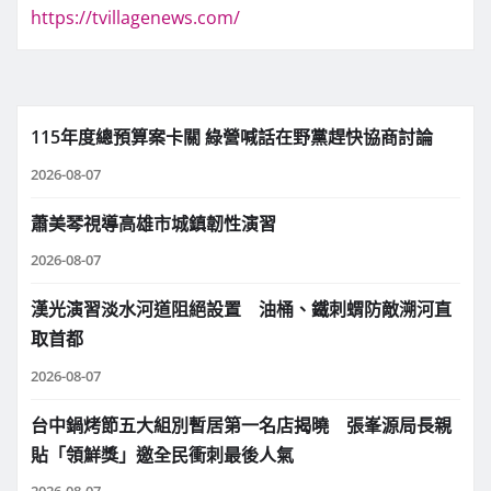
https://tvillagenews.com/
115年度總預算案卡關 綠營喊話在野黨趕快協商討論
2026-08-07
蕭美琴視導高雄市城鎮韌性演習
2026-08-07
漢光演習淡水河道阻絕設置 油桶、鐵刺蝟防敵溯河直
取首都
2026-08-07
台中鍋烤節五大組別暫居第一名店揭曉 張峯源局長親
貼「領鮮獎」邀全民衝刺最後人氣
2026-08-07