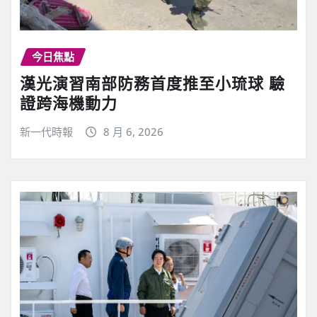
今日焦點
漢光演習南部防務首度推至小琉球 驗
證跨海機動力
新一代時報
8 月 6, 2026