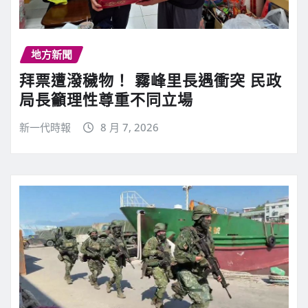
地方新聞
拜票遭潑穢物！ 霧峰里長遇衝突 民政
局長籲理性尊重不同立場
新一代時報
8 月 7, 2026