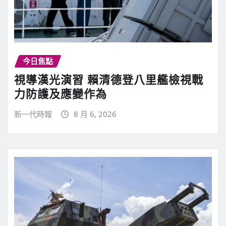
今日焦點
視導漢光演習 賴清德登八里艦檢視戰
力防護及應變作為
新一代時報
8 月 6, 2026