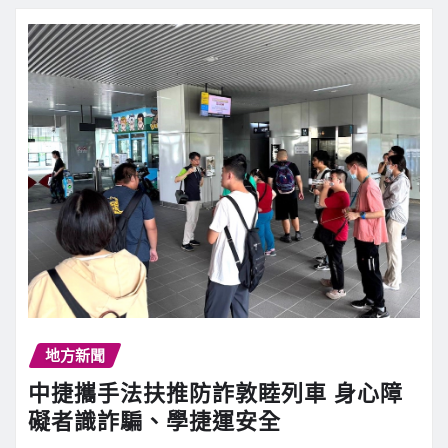
地方新聞
中捷攜手法扶推防詐敦睦列車 身心障
礙者識詐騙、學捷運安全