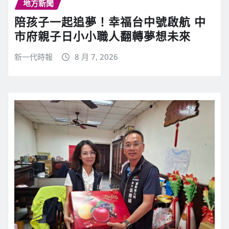
地方新聞
陪孩子一起追夢！幸福台中號啟航 中
市府親子日小小職人翻轉夢想未來
新一代時報
8 月 7, 2026