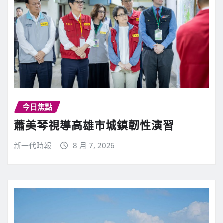
今日焦點
蕭美琴視導高雄市城鎮韌性演習
新一代時報
8 月 7, 2026