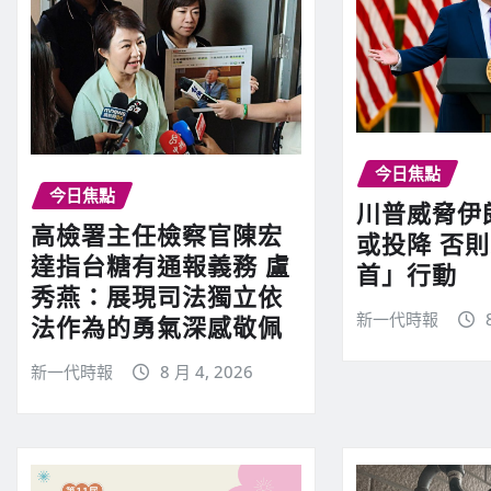
今日焦點
今日焦點
川普威脅伊
高檢署主任檢察官陳宏
或投降 否
達指台糖有通報義務 盧
首」行動
秀燕：展現司法獨立依
新一代時報
法作為的勇氣深感敬佩
新一代時報
8 月 4, 2026