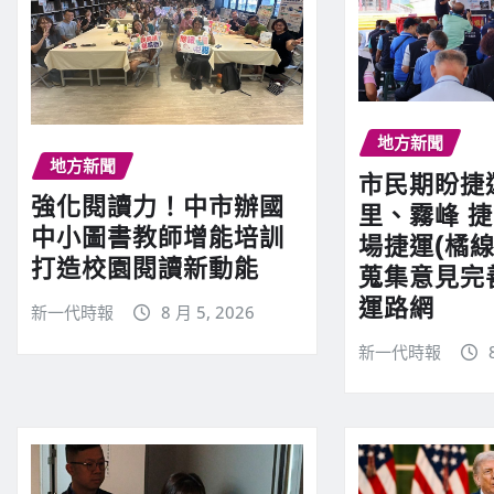
地方新聞
地方新聞
市民期盼捷
強化閱讀力！中市辦國
里、霧峰 
中小圖書教師增能培訓
場捷運(橘線
打造校園閱讀新動能
蒐集意見完
運路網
新一代時報
8 月 5, 2026
新一代時報