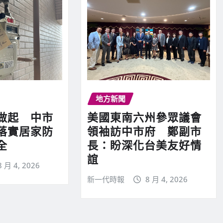
地方新聞
做起 中市
美國東南六州參眾議會
落實居家防
領袖訪中市府 鄭副市
全
長：盼深化台美友好情
誼
8 月 4, 2026
新一代時報
8 月 4, 2026