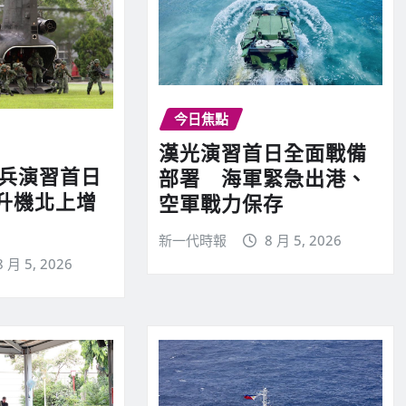
今日焦點
漢光演習首日全面戰備
實兵演習首日
部署 海軍緊急出港、
升機北上增
空軍戰力保存
新一代時報
8 月 5, 2026
8 月 5, 2026