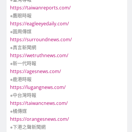
https://taiwanreports.com/
※鷹眼時報
https://eagleeyedaily.com/
※圓周傳媒
https://surroundnews.com/
※真言新聞網
https://wetruthnews.com/
※新一代時報
https://agesnews.com/
※鹿港時報
https://lugangnews.com/
※中台灣時報
https://taiwancnews.com/
※橘傳媒
https://orangesnews.com/
※下港之聲新聞網