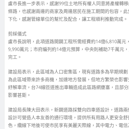
盧市長進一步表示，感謝99位土地所有權人同意將產權轉
條路，也感謝兩邊的商家及周邊居民在施工期間的包容，此
下化，感謝管線單位的幫忙及配合，讓工程順利推動完成。
剪綵儀式
盧市長說明，此項道路開闢工程所需經費約14億6,810萬元
9,990萬元；市府編列約14億元預算，中央則補助7千萬
完工。
建設局表示，此區域為人口密集區，現有道路多為早期規劃
為此區域帶來許多商機，加速地方發展，但地方繁榮也影響
紓解車流，台74線匝道進出車輛造成此區路網壅塞，且部
影響甚鉅。
建設局長陳大田表示，新闢道路採雙向四車道設計，道路兩
設計可營造人本友善的通行環境，提供所有用路人更安全舒
色，纜線下地後可使市民享有美麗天際線，其中電力、電信