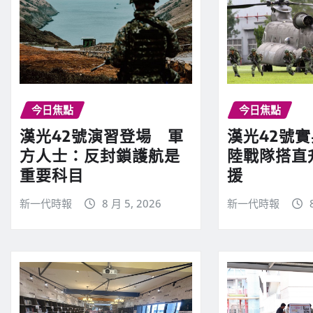
今日焦點
今日焦點
漢光42號演習登場 軍
漢光42號
方人士：反封鎖護航是
陸戰隊搭直
重要科目
援
新一代時報
8 月 5, 2026
新一代時報