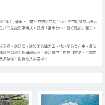
04年1月通車，目前完成的第二期工程，經市府嚴謹勘查及
民共同見證通車儀式，打造「富市台中、新好建設」願景，
張玉嬿、羅廷瑋、建設局長陳大田、地政局長吳存金、農業
都發局副總工程司賴宗達、營建署中工處長何志浩、台電處
及多位區、里長也共襄盛舉。