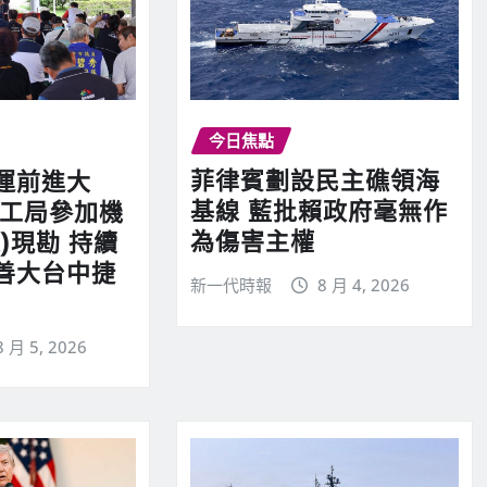
今日焦點
菲律賓劃設民主礁領海
運前進大
基線 藍批賴政府毫無作
捷工局參加機
為傷害主權
)現勘 持續
善大台中捷
新一代時報
8 月 4, 2026
8 月 5, 2026