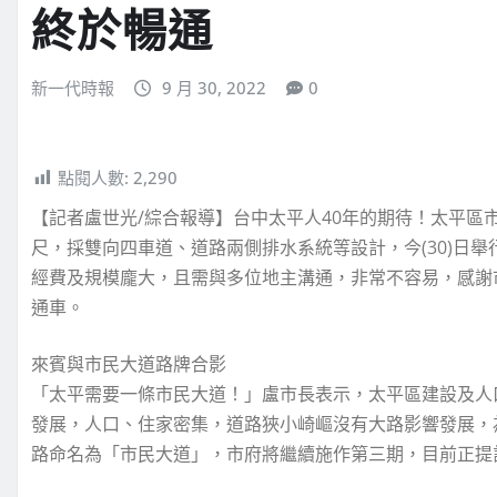
終於暢通
新一代時報
9 月 30, 2022
0
點閱人數:
2,290
【記者盧世光/綜合報導】台中太平人40年的期待！太平區市
尺，採雙向四車道、道路兩側排水系統等設計，今(30)日
經費及規模龐大，且需與多位地主溝通，非常不容易，感謝
通車。
來賓與市民大道路牌合影
「太平需要一條市民大道！」盧市長表示，太平區建設及人
發展，人口、住家密集，道路狹小崎嶇沒有大路影響發展，
路命名為「市民大道」，市府將繼續施作第三期，目前正提