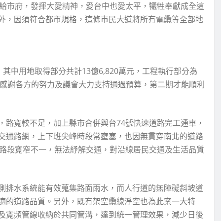
移給市府，發揮大愛精神，愛台中也愛太平，犧牲奉獻成全這
外，因須符合都市規格，這條市民大道將所有電纜等全部地
，其中用地取得部分共計13億6,820萬元，工程執行部分為
元，感謝各方的努力及議會大力支持通過預算，第二期才能順利
，路寬較不足，加上縣市合併與台74號快速道路完工通車，
交通路網，上下班尖峰時段常壅塞，也因無貫穿南北的道路
分路段寬窄不一，無法紓解交通，對沿線居民交通及生活品質
側排水系統能有效蒐集路面雨水，而人行道的無障礙斜坡道
適的道路品質。另外，既有架空纜線淨空也為此案一大特
及寬頻管線收納於共同管溝，達到統一管理效果，減少日後