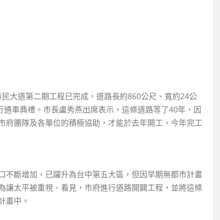
民大道第二期工程已完成，道路長約860公尺、寬約24公
舉行通車典禮。市長盧秀燕出席表示，這條道路等了40年，因
市府團隊及各單位的積極協助，才能於去年開工，今年完工
口不斷增加，已躍升為台中第五大區，但因早期無都市計畫
為讓太平被重視、看見，市府進行道路開闢工程，並將這條
計畫中。