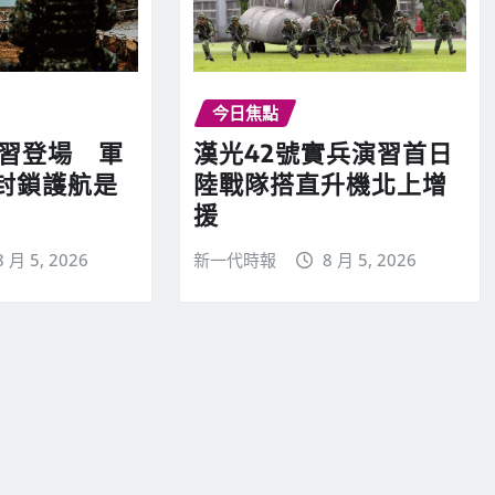
今日焦點
演習登場 軍
漢光42號實兵演習首日
封鎖護航是
陸戰隊搭直升機北上增
援
8 月 5, 2026
新一代時報
8 月 5, 2026