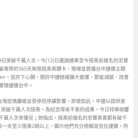
日突破千萬人次，今(12)日邀請通車至今搭乘前幾名的忠實
最尊榮的365天無限搭乘黑鑽卡，現場並首播台中捷運主題
ken，並許下心願，期許中捷綠線擴大營運，節能減碳、改善
實現捷運台中。
來台灣疫情嚴峻並受停班停課影響，即使如此，中捷以提供安
度，突破千萬人次搭乘。為紀念得來不易的成果，今日特舉辦慶
千萬人次幸運兒；她指出，搭乘前幾名的忠實乘客都有破千
表一天至少搭乘2趟以上，顯示他們充分倚賴並信任捷運，所