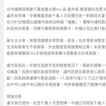
台中捷運搭乘破千萬首播主題mv-家-盧市長-推限量紀念票
盧市長笑稱，中捷運量突破千萬人次幸運兒是一對蔣姓夫妻
在9月9日晚間出捷運市政府站時被「捕獲」，獲贈中捷特製
的其他站乘客，同樣可獲贈尊榮黑鑽卡，中捷公司正進行系
蔣太太分享，她覺得捷運非常舒適、安全，且非常乾淨整潔
生沒有騎車也不會開車，外出都是依靠捷運和公車，未來會
能夠幸運獲得365天無限搭乘黑鑽卡很驚喜也非常高興。
盧市長指出，中捷在這麼辛苦的經營情況下，還能在通車一
信賴度，因為中捷防疫做得很好，讓市民朋友願意安心搭乘
獻，因為搭乘捷運可節能減碳，1人搭乘可減少0.75公斤碳
台中市52座中央公園的年吸碳量，市府會繼續努力營運中捷
現場合影
盧市長也提到，紀念千萬人次里程碑，中捷公司特製千萬人次