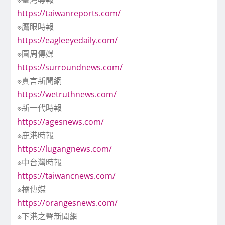
https://taiwanreports.com/
※鷹眼時報
https://eagleeyedaily.com/
※圓周傳媒
https://surroundnews.com/
※真言新聞網
https://wetruthnews.com/
※新一代時報
https://agesnews.com/
※鹿港時報
https://lugangnews.com/
※中台灣時報
https://taiwancnews.com/
※橘傳媒
https://orangesnews.com/
※下港之聲新聞網