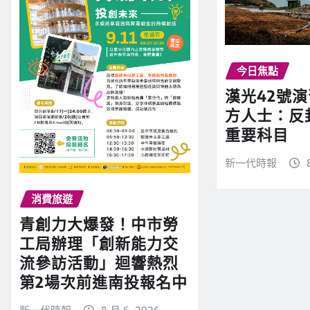
今日焦點
漢光42號
方人士：反
重要科目
新一代時報
消費旅遊
青創力大爆發！中市勞
工局辦理「創新能力交
流參訪活動」迴響熱烈
第2場次前進南投報名中