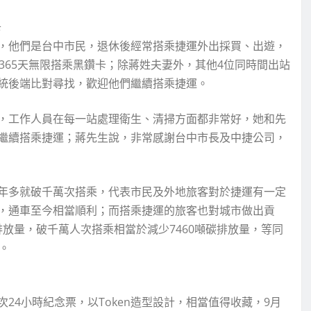
卡
，他們是台中市民，退休後經常搭乘捷運外出採買、出遊，
365天無限搭乘黑鑽卡；除蔣姓夫妻外，其他4位同時間出站
統後端比對尋找，歡迎他們繼續搭乘捷運。
，工作人員在每一站處理衛生、清掃方面都非常好，她和先
繼續搭乘捷運；蔣先生說，非常感謝台中市長及中捷公司，
年多就破千萬次搭乘，代表市民及外地旅客對於捷運有一定
，通車至今相當順利；而搭乘捷運的旅客也對城市做出貢
排放量，破千萬人次搭乘相當於減少7460噸碳排放量，等同
。
24小時紀念票，以Token造型設計，相當值得收藏，9月