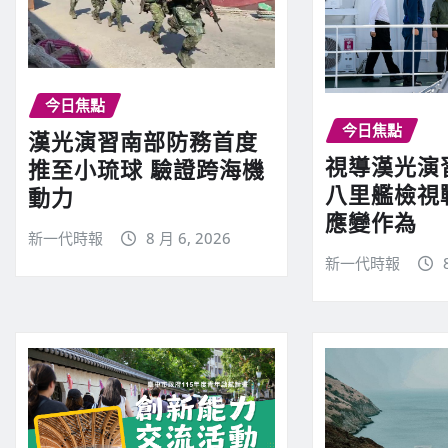
今日焦點
今日焦點
漢光演習南部防務首度
視導漢光演
推至小琉球 驗證跨海機
八里艦檢視
動力
應變作為
新一代時報
8 月 6, 2026
新一代時報