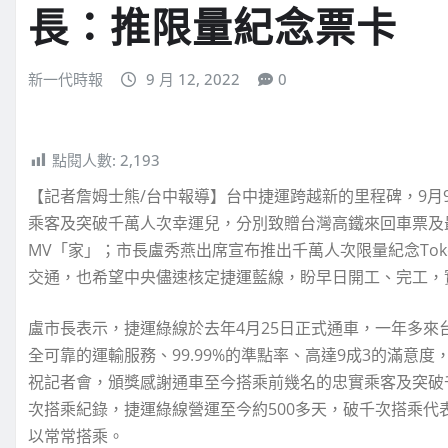
長：推限量紀念票卡
新一代時報
9 月 12, 2022
0
點閱人數:
2,193
【記者詹姆士熊/台中報導】台中捷運跨越新的里程碑，9月9
乘客及突破千萬人次幸運兒，分別致贈台灣高鐵來回車票及
MV「家」；市長盧秀燕出席宣布推出千萬人次限量紀念To
交通，也希望中央儘速核定捷運藍線，盼早日開工、完工，
盧市長表示，捷運綠線於去年4月25日正式通車，一年多
全可靠的運輸服務、99.99%的準點率、高達9成3的滿意
祝記者會，頒獎感謝通車至今搭乘前幾名的忠實乘客及突破
次搭乘紀錄，捷運綠線營運至今約500多天，破千次搭乘代
以常常搭乘。