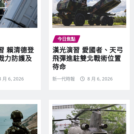
今日焦點
習 賴清德登
漢光演習 愛國者、天弓
戰力防護及
飛彈進駐雙北戰術位置
待命
8 月 6, 2026
新一代時報
8 月 6, 2026