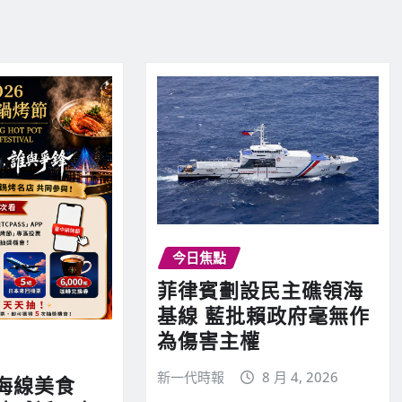
今日焦點
菲律賓劃設民主礁領海
基線 藍批賴政府毫無作
為傷害主權
新一代時報
8 月 4, 2026
海線美食