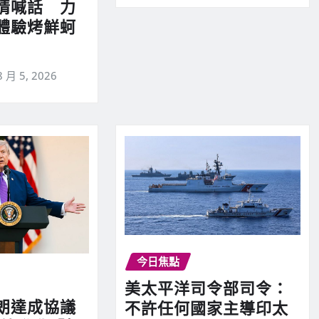
情喊話 力
體驗烤鮮蚵
8 月 5, 2026
今日焦點
美太平洋司令部司令：
朗達成協議
不許任何國家主導印太