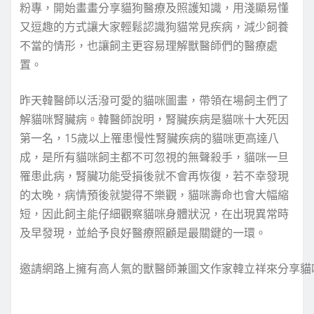
粉專，開始畫畫分享貓狗醫療及照護知識，用淺顯易懂
又逗趣的方式讓大家輕鬆認識狗貓常見疾病，減少飼養
不當的情形，也讓飼主更容易理解獸醫師們的醫療處
置。
昨天韓醫師以活潑可愛的貓咪圖畫，帶領在場飼主們了
解貓咪腎臟病。韓醫師說明，腎臟疾病是貓咪十大死因
第一名，15歲以上罹患慢性腎臟疾病的貓咪更高達八
成，是所有貓咪飼主都不可忽視的無聲殺手，貓咪一旦
罹患此病，腎臟功能受損後就不會再恢復，若不幸發現
的太晚，病情預後就變得不樂觀，貓咪壽命也會大幅縮
短，因此飼主能仔細觀察貓咪身體狀況，在出現異常時
及早發現，並給予良好醫療照顧是最關鍵的一環。
邀請網路上擁有高人氣的獸醫師兼圖文作家韓立祥來分享貓