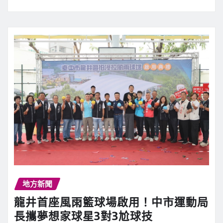
地方新聞
龍井首座風雨籃球場啟用！中市運動局
長攜夢想家球星3對3尬球技