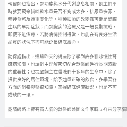
韓醫師也指出，腎功能與水分代謝息息相關，飼主們平
時就要觀察貓咪飲水量是否不夠或太多、排尿量多寡、
精神食慾及體重變化等，種種細節的改變都可能是腎臟
生病的早期症狀；而腎臟病的治療又是一場長期抗戰，
即便不能痊癒，若將病情控制得當，也能在有良好生活
品質的狀況下盡可能延長貓咪壽命。
動保處指出，透過昨天的講座除了學到許多貓咪慢性腎
臟病知識，也讓飼主理解密切配合獸醫師進行長期追蹤
的重要性；也提醒飼主在貓咪們十多年的生命中，除了
提供良好的居住環境、給予適量正確的飲食，多學習各
方面的飼養與醫療知識，掌握貓咪健康狀況，也是不可
或缺的一環。
邀請網路上擁有高人氣的獸醫師兼圖文作家韓立祥來分享貓