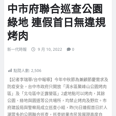
中市府聯合巡查公園
綠地 連假首日無違規
烤肉
新一代時報
9 月 10, 2022
0
點閱人數:
2,506
【記者李瑞華/台中報導】今年中秋節為兼顧節慶需求及
防疫安全，台中市政府只開放「清水區鰲峰山公園烤肉
區」及「北屯區中正露營區」2處地點可以烤肉，其餘
公園、綠地與園道等公共場所，均禁止烤肉及野炊。市
府建設局與警察局成立巡查小組，昨(9)日連假首日於人
潮眾多的公園聯合巡查，巡查結果市民皆展現高度自