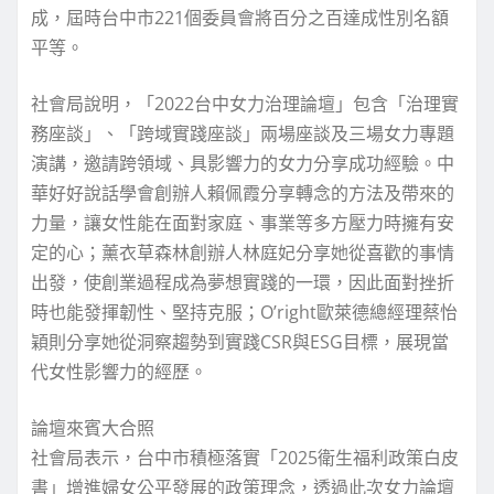
成，屆時台中市221個委員會將百分之百達成性別名額
平等。
社會局說明，「2022台中女力治理論壇」包含「治理實
務座談」、「跨域實踐座談」兩場座談及三場女力專題
演講，邀請跨領域、具影響力的女力分享成功經驗。中
華好好說話學會創辦人賴佩霞分享轉念的方法及帶來的
力量，讓女性能在面對家庭、事業等多方壓力時擁有安
定的心；薰衣草森林創辦人林庭妃分享她從喜歡的事情
出發，使創業過程成為夢想實踐的一環，因此面對挫折
時也能發揮韌性、堅持克服；O’right歐萊德總經理蔡怡
穎則分享她從洞察趨勢到實踐CSR與ESG目標，展現當
代女性影響力的經歷。
論壇來賓大合照
社會局表示，台中市積極落實「2025衛生福利政策白皮
書」增進婦女公平發展的政策理念，透過此次女力論壇