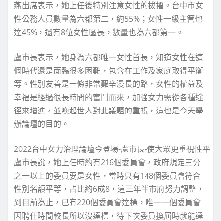
燕出席表示，她上任後特別注意女性的拔擢。台中市女
性公務人員數量為六都第二，約55%；女性一級主管也
達45%，還有8位女性區長，數量也為六都第一。
盧市長表示，她身為六都唯一女性首長，知道女性在這
個時代還是面臨很多困難，包含在工作及家庭取得平衡
等。性別友善是一條非常艱辛漫長的路，女性的權益及
幸福是經過很長時間的奮鬥而來，加強女力需從各種途
徑來增進，並喚起世人對此議題的重視，這也是今天舉
辦論壇的目的。
2022台中女力治理論壇今登場-盧市長-使大眾更重視性平
盧市長說，她上任時約有216個委員會，政府規定三分
之一以上的委員要是女性，當時只有148個委員會符合
性別名額平等，占比約6成8，這三年半市府努力調整，
到目前為止，已有220個委員會達標，唯一一個委員會
因聘任時間較長所以沒達標，待下次委員換屆時就能達