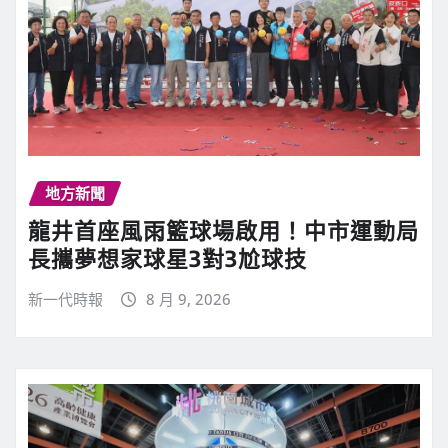
地方新聞
龍井首座風雨籃球場啟用！中市運動局
長攜夢想家球星3對3尬球技
新一代時報
8 月 9, 2026