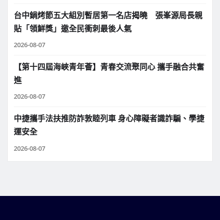
台中鍋烤節五大組別暫居第一名店揭曉 張峯源局長親
貼「領鮮獎」邀全民衝刺最後人氣
2026-08-07
【第十四屆海峽青年薈】青春交流聚同心 攜手融合共奮
進
2026-08-07
中捷攜手法扶推防詐敦睦列車 身心障礙者識詐騙、學捷
運安全
2026-08-07