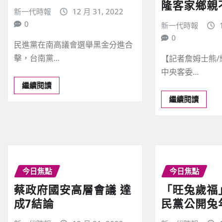
隆客家鄉親
新一代時報
12 月 31, 2022
0
新一代時報
0
民進黨在南高議會選舉黑金分進合
擊，台南黨…
【記者詹姆士熊
中央客委…
繼續閱讀
繼續閱讀
今日焦點
今日焦點
蔡政府國安高層會議 達
「旺兔歲福
成7結論
民黨公開兔