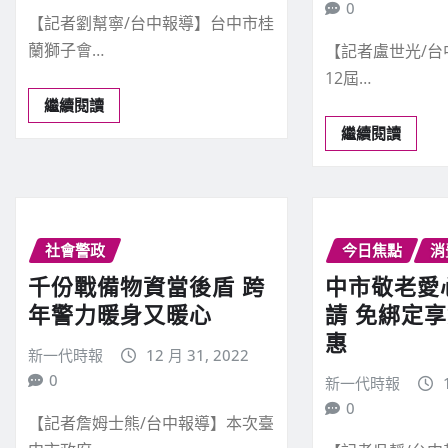
0
【記者劉幫寧/台中報導】台中市桂
蘭獅子會…
【記者盧世光/台
12屆…
繼續閱讀
繼續閱讀
社會警政
今日焦點
消
千份戰備物資當後盾 跨
中市敬老愛
年警力暖身又暖心
請 免綁定
惠
新一代時報
12 月 31, 2022
0
新一代時報
0
【記者詹姆士熊/台中報導】本次臺