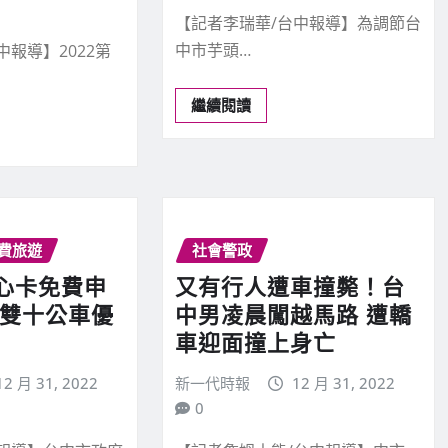
【記者李瑞華/台中報導】為調節台
中市芋頭…
中報導】2022第
繼續閱讀
費旅遊
社會警政
心卡免費申
又有行人遭車撞斃！台
享雙十公車優
中男凌晨闖越馬路 遭轎
車迎面撞上身亡
12 月 31, 2022
新一代時報
12 月 31, 2022
0