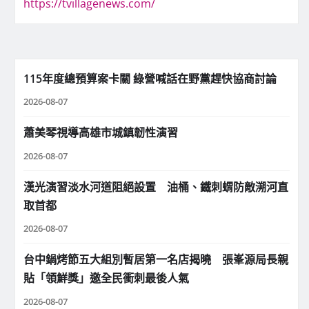
https://tvillagenews.com/
115年度總預算案卡關 綠營喊話在野黨趕快協商討論
2026-08-07
蕭美琴視導高雄市城鎮韌性演習
2026-08-07
漢光演習淡水河道阻絕設置 油桶、鐵刺蝟防敵溯河直
取首都
2026-08-07
台中鍋烤節五大組別暫居第一名店揭曉 張峯源局長親
貼「領鮮獎」邀全民衝刺最後人氣
2026-08-07