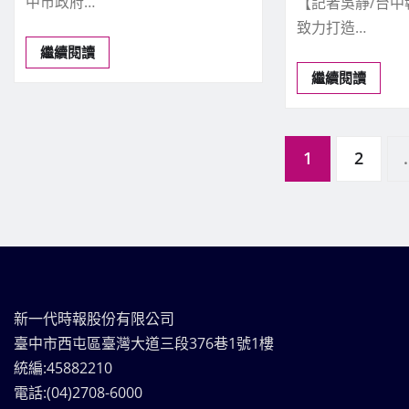
中市政府…
【記者吳靜/台
致力打造…
繼續閱讀
繼續閱讀
文
1
2
.
章
分
頁
新一代時報股份有限公司
臺中市西屯區臺灣大道三段376巷1號1樓
統編:45882210
電話:(04)2708-6000