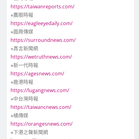
https://taiwanreports.com/
※鷹眼時報
https://eagleeyedaily.com/
※圓周傳媒
https://surroundnews.com/
※真言新聞網
https://wetruthnews.com/
※新一代時報
https://agesnews.com/
※鹿港時報
https://lugangnews.com/
※中台灣時報
https://taiwancnews.com/
※橘傳媒
https://orangesnews.com/
※下港之聲新聞網