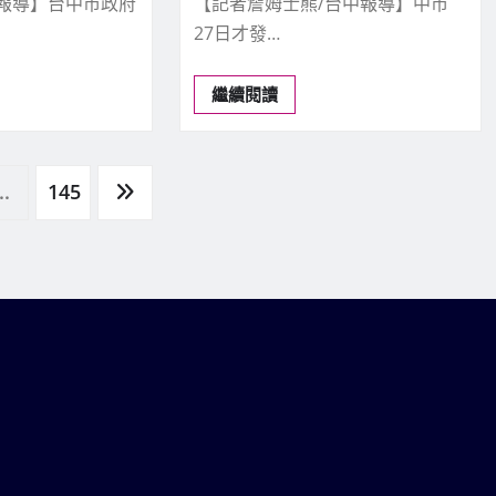
中報導】台中市政府
【記者詹姆士熊/台中報導】中市
27日才發…
繼續閱讀
..
145