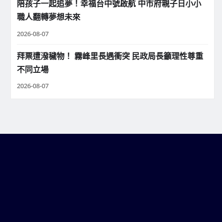
陪孩子一起追夢！幸福台中號啟航 中市府親子日小小
職人翻轉夢想未來
2026-08-07
拜票遭潑穢物！ 霧峰里長遇衝突 民政局長籲理性尊重
不同立場
2026-08-07