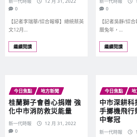
新一代時報
12 月 31, 2022
新一代時報
0
0
【記者李瑞華/綜合報導】總統蔡英
【記者吳靜/綜
文12月…
曆兔年，…
繼續閱讀
繼續閱讀
今日焦點
地方新聞
今日焦點
地
桂蘭獅子會善心捐贈 強
中市深耕科
化中市消防救災能量
手擲機飛行
中奪冠
新一代時報
12 月 31, 2022
0
新一代時報