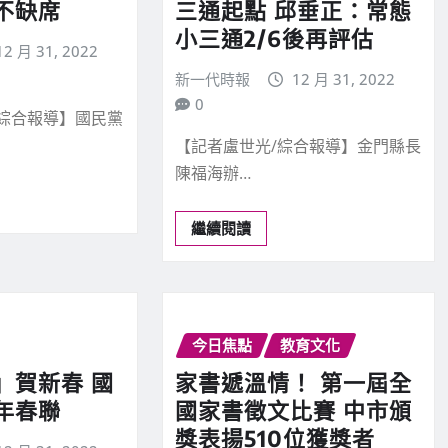
不缺席
三通起點 邱垂正：常態
小三通2/6後再評估
12 月 31, 2022
新一代時報
12 月 31, 2022
0
/綜合報導】國民黨
【記者盧世光/綜合報導】金門縣長
陳福海辦…
繼續閱讀
今日焦點
教育文化
」賀新春 國
家書遞溫情！ 第一屆全
年春聯
國家書徵文比賽 中市頒
獎表揚510位獲獎者