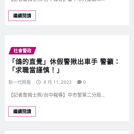
繼續閱讀
社會警政
「鴿的直覺」休假警揪出車手 警籲：
「求職當謹慎！」
新一代時報
8 月 11, 2022
0
【記者詹姆士熊/台中報導】中市警第二分局…
繼續閱讀