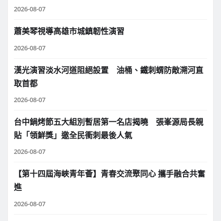
2026-08-07
蕭美琴視導高雄市城鎮韌性演習
2026-08-07
漢光演習淡水河道阻絕設置 油桶、鐵刺蝟防敵溯河直
取首都
2026-08-07
台中鍋烤節五大組別暫居第一名店揭曉 張峯源局長親
貼「領鮮獎」邀全民衝刺最後人氣
2026-08-07
【第十四屆海峽青年薈】青春交流聚同心 攜手融合共奮
進
2026-08-07