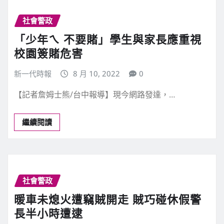
社會警政
「少年ㄟ 不要賭」學生與家長應重視
校園簽賭危害
新一代時報
8 月 10, 2022
0
【記者詹姆士熊/台中報導】現今網路發達，…
繼續閱讀
社會警政
暖車未熄火遭竊賊開走 賊巧碰休假警
長半小時遭逮