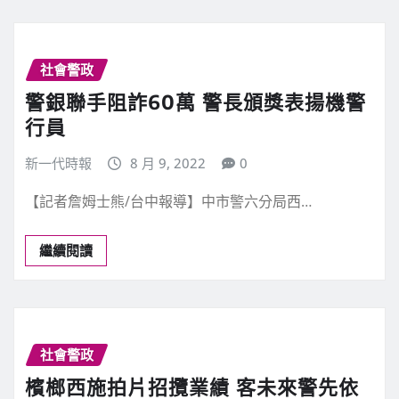
社會警政
警銀聯手阻詐60萬 警長頒獎表揚機警
行員
新一代時報
8 月 9, 2022
0
【記者詹姆士熊/台中報導】中市警六分局西…
繼續閱讀
社會警政
檳榔西施拍片招攬業績 客未來警先依