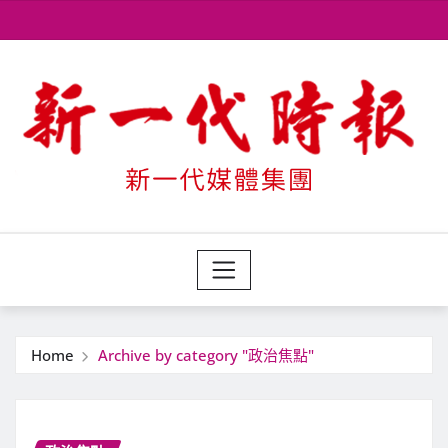
Skip
to
content
Home
Archive by category "政治焦點"