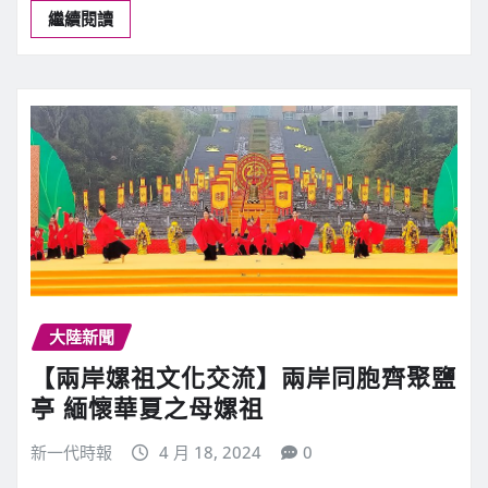
繼續閱讀
大陸新聞
【兩岸嫘祖文化交流】兩岸同胞齊聚鹽
亭 緬懷華夏之母嫘祖
新一代時報
4 月 18, 2024
0