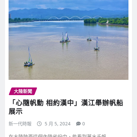
大陸新聞
「心隨帆動 相約漢中」漢江舉辦帆船
展示
新一代時報
5 月 5, 2024
0
在大陸陝西這個內陸省份中，能看到萬水千帆…