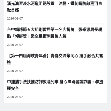
漢光演習淡水河道阻絕設置 油桶、鐵刺蝟防敵溯河直
取首都
2026-08-07
台中鍋烤節五大組別暫居第一名店揭曉 張峯源局長親
貼「領鮮獎」邀全民衝刺最後人氣
2026-08-07
【第十四屆海峽青年薈】青春交流聚同心 攜手融合共奮
進
2026-08-07
中捷攜手法扶推防詐敦睦列車 身心障礙者識詐騙、學捷
運安全
2026-08-07