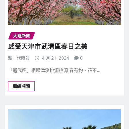
大陸新聞
感受天津市武清區春日之美
新一代時報
4 月 21, 2024
0
「通武廊」相聚津溪桃源桃源 春有約，花不…
繼續閱讀