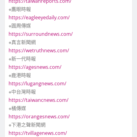
https://taiwanreports.com/
※鷹眼時報
https://eagleeyedaily.com/
※圓周傳媒
https://surroundnews.com/
※真言新聞網
https://wetruthnews.com/
※新一代時報
https://agesnews.com/
※鹿港時報
https://lugangnews.com/
※中台灣時報
https://taiwancnews.com/
※橘傳媒
https://orangesnews.com/
※下港之聲新聞網
https://tvillagenews.com/